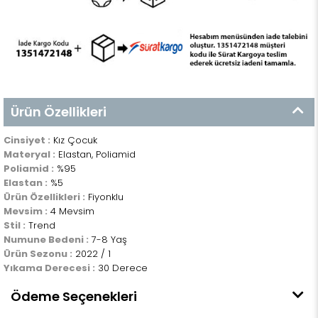
Ürün Özellikleri
Cinsiyet :
Kız Çocuk
Materyal :
Elastan, Poliamid
Poliamid :
%95
Elastan :
%5
Ürün Özellikleri :
Fiyonklu
Mevsim :
4 Mevsim
Stil :
Trend
Numune Bedeni :
7-8 Yaş
Ürün Sezonu :
2022 / 1
Yıkama Derecesi :
30 Derece
Ödeme Seçenekleri