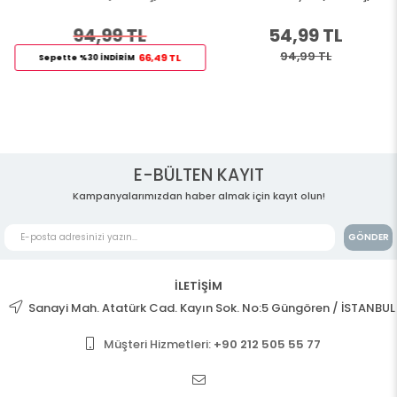
94,99 TL
54,99 TL
94,99 TL
66,49 TL
Sepette %30 İNDİRİM
E-BÜLTEN KAYIT
Kampanyalarımızdan haber almak için kayıt olun!
GÖNDER
İLETİŞİM
Sanayi Mah. Atatürk Cad. Kayın Sok. No:5 Güngören / İSTANBUL
Müşteri Hizmetleri:
+90 212 505 55 77