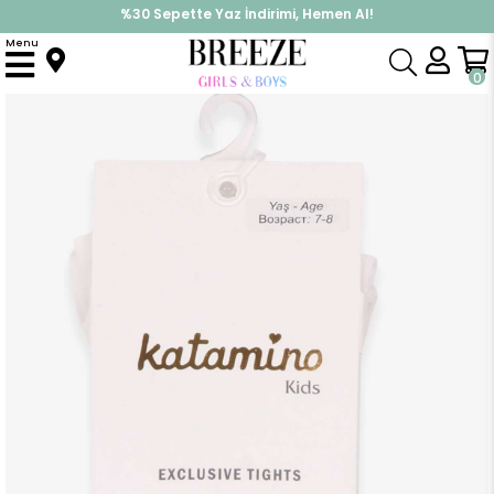
%30 Sepette Yaz İndirimi, Hemen Al!
İndirimlere ek %10 İndirimi Kap, Hemen Üye Ol!
Menu
Anasayfa
Aksesuar
Çorap
Kız Çocuk Külotlu Çorap Fiyonklu Ekru (8 Yaş)
0