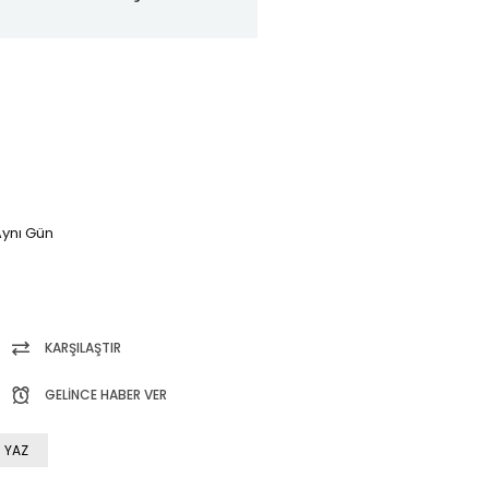
ynı Gün
KARŞILAŞTIR
GELINCE HABER VER
 YAZ