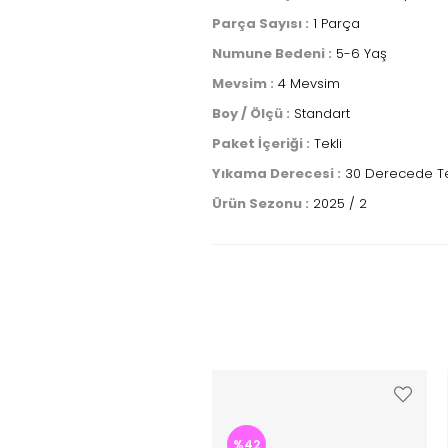
Parça Sayısı :
1 Parça
Numune Bedeni :
5-6 Yaş
Mevsim :
4 Mevsim
Boy / Ölçü :
Standart
Paket İçeriği :
Tekli
Yıkama Derecesi :
30 Derecede Ter
Ürün Sezonu :
2025 / 2
%42