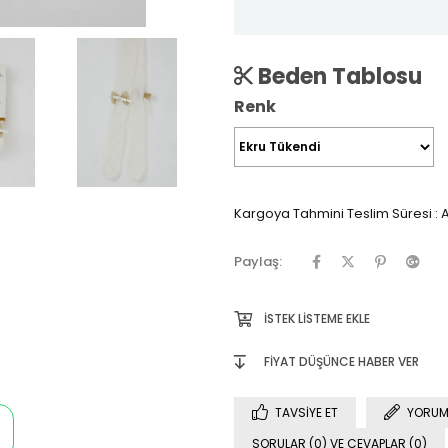
Beden Tablosu
Renk
Kargoya Tahmini Teslim Süresi
:
A
Paylaş:
İSTEK LISTEME EKLE
FIYAT DÜŞÜNCE HABER VER
TAVSIYE ET
YORUM
SORULAR (0) VE CEVAPLAR (0)