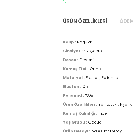
ÜRÜN ÖZELLIKLERI
ÖDEM
Kalıp :
Regular
Cinsiyet :
Kız Çocuk
Desen :
Desenli
Kumaş Tipi :
Örme
Materyal :
Elastan, Poliamid
Elastan :
%5
Poliamid :
%95
Ürün Özellikleri :
Beli Lastikli, Fiyonk
Kumaş Kalınlığı :
İnce
Yaş Grubu :
Çocuk
Ürün Detayı :
Aksesuar Detay