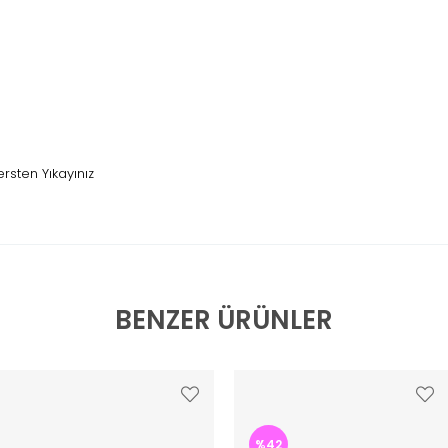
sten Yıkayınız
BENZER ÜRÜNLER
%42