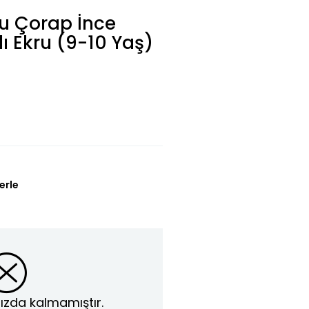
lu Çorap İnce
ı Ekru (9-10 Yaş)
erle
ızda kalmamıştır.