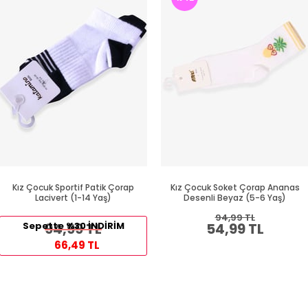
Kız Çocuk Sportif Patik Çorap
Kız Çocuk Soket Çorap Ananas
Lacivert (1-14 Yaş)
Desenli Beyaz (5-6 Yaş)
94,99 TL
Sepette %30 İNDİRİM
94,99 TL
54,99 TL
66,49 TL