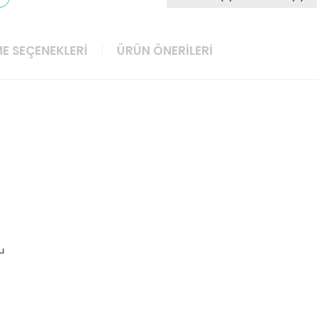
E SEÇENEKLERI
ÜRÜN ÖNERILERI
lu