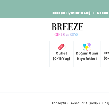
Hesaplı Fiyatlarla Sağlıklı Bebek
Kı
Outlet
Doğum Günü
(0-
(0-16 Yaş)
Kıyafetleri
Anasayfa
Aksesuar
Çorap
Kız 