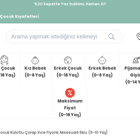
%30 Sepette Yaz İndirimi, Hemen Al!
İndirimlere ek %10 İndirimi Kap, Hemen Üye Ol!
 Çocuk Kıyafetleri
z Çocuk
Kız Bebek
Erkek Çocuk
Erkek Bebek
Pijama 
16 Yaş)
(0-6 Yaş)
(0-16 Yaş)
(0-6 Yaş)
Giy
(0-14 
Maksimum
Fiyat
(0-16 Yaş)
Çocuk Külotlu Çorap İnce Fiyonk Aksesuarlı Ekru (9-10 Yaş)