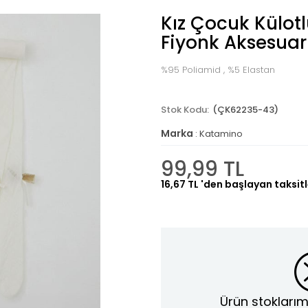
Kız Çocuk Külot
Fiyonk Aksesuarl
%95 Poliamid , %5 Elastan
(ÇK62235-43)
Marka
:
Katamino
99,99 TL
16,67 TL
'den başlayan taksitl
Ürün stoklarım