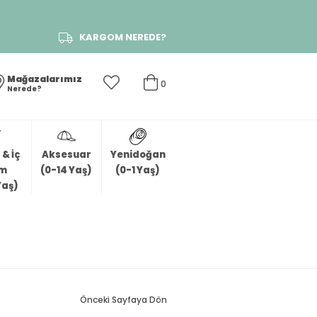
KARGOM NEREDE?
Mağazalarımız
0
Nerede?
& İç
Aksesuar
Yenidoğan
im
(0-14 Yaş)
(0-1 Yaş)
Yaş)
Önceki Sayfaya Dön