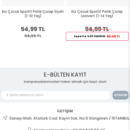
Kız Çocuk Sportif Patik Çorap Siyah
Kız Çocuk Sportif Patik Çorap
(1-10 Yaş)
Lacivert (1-14 Yaş)
54,99 TL
94,99 TL
94,99 TL
66,49 TL
Sepette %30 İNDİRİM
E-BÜLTEN KAYIT
Kampanyalarımızdan haber almak için kayıt olun!
GÖNDER
İLETİŞİM
Sanayi Mah. Atatürk Cad. Kayın Sok. No:5 Güngören / İSTANBUL