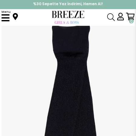
%30 Sepette Yaz İndirimi, Hemen Al!
İndirimlere ek %10 İndirimi Kap, Hemen Üye Ol!
Menu
Anasayfa
Aksesuar
Çorap
Kız Çocuk Külotlu Çorap Kendinden Desenli Lacivert (3-4 Yaş)
0