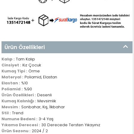
Ürün Özellikleri
Kalıp :
Tam Kalıp
Cinsiyet :
Kız Çocuk
Kumaş Tipi :
Örme
Materyal :
Poliamid, Elastan
Elastan :
%10
Poliamid :
%90
Ürün Özellikleri :
Desenli
Kumaş Kalınlığı :
Mevsimlik
Mevsim :
Sonbahar, Kış, İlkbahar
Stil :
Trend
Numune Bedeni :
3-4 Yaş
Yıkama Derecesi :
30 Derecede Tersten Yıkayınız
Ürün Sezonu :
2024 / 2