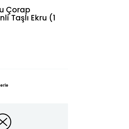
lu Çorap
i Taşlı Ekru (1
erle