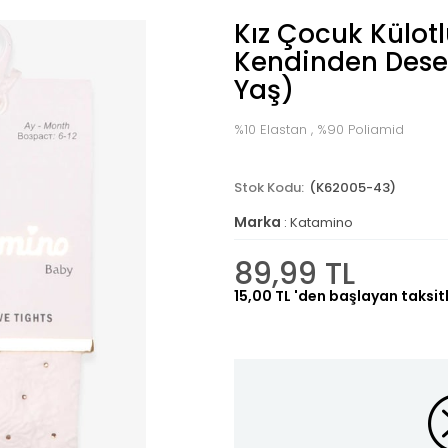
Kız Çocuk Külot
Kendinden Desenl
Yaş)
%10 Elastan , %90 Poliamid
(K62005-43)
Marka
:
Katamino
89,99 TL
15,00 TL
'den başlayan taksitl