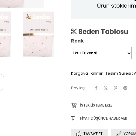
Ürün stoklarım
Beden Tablosu
Renk
Kargoya Tahmini Teslim Süresi
:
A
Paylaş:
İSTEK LISTEME EKLE
FIYAT DÜŞÜNCE HABER VER
TAVSIYE ET
YORUM