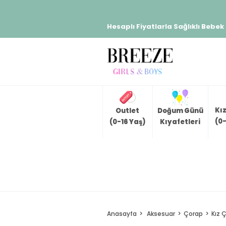
Hesaplı Fiyatlarla Sağlıklı Bebek
Kı
Outlet
Doğum Günü
(0-
(0-16 Yaş)
Kıyafetleri
Anasayfa
Aksesuar
Çorap
Kız 