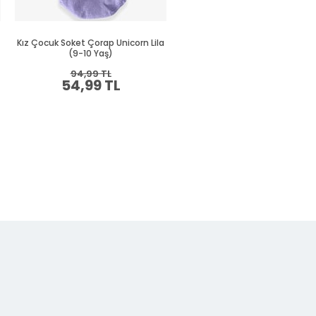
Kız Çocuk Soket Çorap Unicorn Lila
Kız Çocuk Sportif Patik Çorap L
(9-10 Yaş)
(1-12 Yaş)
94,99 TL
54,99 TL
Sepette %30 İNDİRİM
94,99 TL
66,49 TL