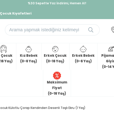
%30 Sepette Yaz İndirimi, Hemen Al!
İndirimlere ek %10 İndirimi Kap, Hemen Üye Ol!
 Çocuk Kıyafetleri
z Çocuk
Kız Bebek
Erkek Çocuk
Erkek Bebek
Pijama 
16 Yaş)
(0-6 Yaş)
(0-16 Yaş)
(0-6 Yaş)
Giy
(0-14 
Maksimum
Fiyat
(0-16 Yaş)
Çocuk Külotlu Çorap Kendinden Desenli Taşlı Ekru (1 Yaş)