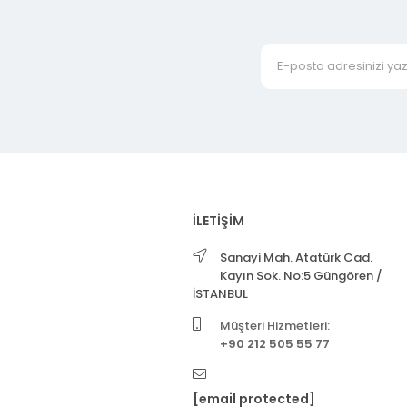
İLETİŞİM
Sanayi Mah. Atatürk Cad.
Kayın Sok. No:5 Güngören /
İSTANBUL
Müşteri Hizmetleri:
+90 212 505 55 77
[email protected]