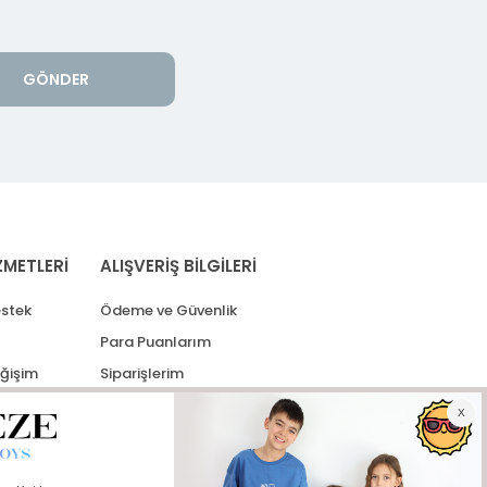
GÖNDER
ZMETLERİ
ALIŞVERİŞ BİLGİLERİ
stek
Ödeme ve Güvenlik
Para Puanlarım
eğişim
Siparişlerim
lerim
Kargo Takip
İade Taleplerim