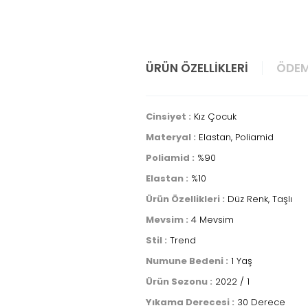
ÜRÜN ÖZELLIKLERI
ÖDEM
Cinsiyet :
Kız Çocuk
Materyal :
Elastan, Poliamid
Poliamid :
%90
Elastan :
%10
Ürün Özellikleri :
Düz Renk, Taşlı
Mevsim :
4 Mevsim
Stil :
Trend
Numune Bedeni :
1 Yaş
Ürün Sezonu :
2022 / 1
Yıkama Derecesi :
30 Derece