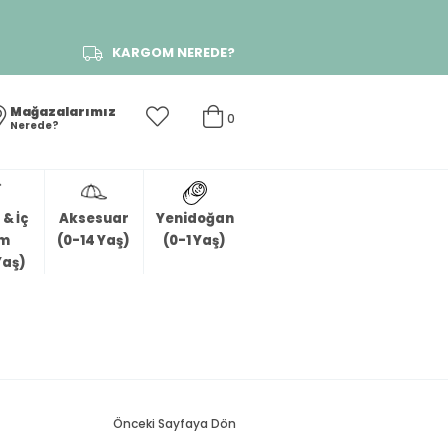
KARGOM NEREDE?
Mağazalarımız
0
Nerede?
& İç
Aksesuar
Yenidoğan
im
(0-14 Yaş)
(0-1 Yaş)
Yaş)
Önceki Sayfaya Dön