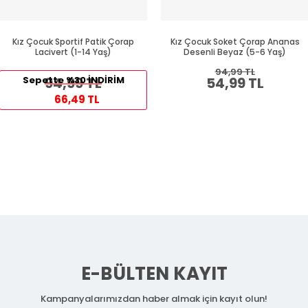
Kız Çocuk Sportif Patik Çorap
Kız Çocuk Soket Çorap Ananas
Lacivert (1-14 Yaş)
Desenli Beyaz (5-6 Yaş)
94,99 TL
Sepette %30 İNDİRİM
94,99 TL
54,99 TL
66,49 TL
E-BÜLTEN KAYIT
Kampanyalarımızdan haber almak için kayıt olun!