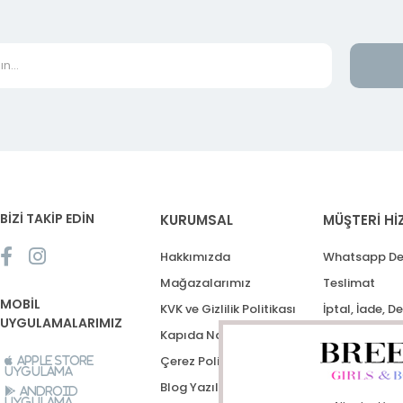
BİZİ TAKİP EDİN
KURUMSAL
MÜŞTERİ Hİ
Hakkımızda
Whatsapp De
Mağazalarımız
Teslimat
MOBİL
KVK ve Gizlilik Politikası
İptal, İade, D
UYGULAMALARIMIZ
Kapıda Nakit Ödeme
Destek Talep
Çerez Politikası
Apple Store
Uygulama
Blog Yazıları
Android
Uygulama