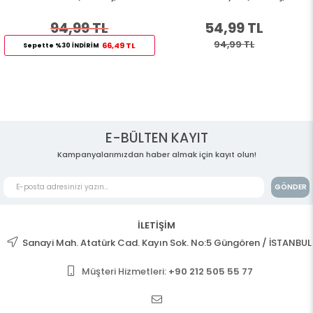
94,99 TL
54,99 TL
94,99 TL
66,49 TL
Sepette %30 İNDİRİM
E-BÜLTEN KAYIT
Kampanyalarımızdan haber almak için kayıt olun!
GÖNDER
İLETİŞİM
Sanayi Mah. Atatürk Cad. Kayın Sok. No:5 Güngören / İSTANBUL
Müşteri Hizmetleri:
+90 212 505 55 77