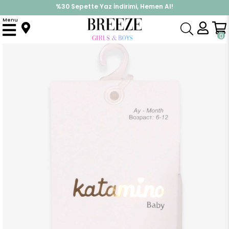
%30 Sepette Yaz İndirimi, Hemen Al!
İndirimlere ek %10 İndirimi Kap, Hemen Üye Ol!
Menu
Anasayfa
Aksesuar
Çorap
Kız Çocuk Külotlu Çorap Kendinden Desenli Taşlı Pudra (1 Yaş)
0