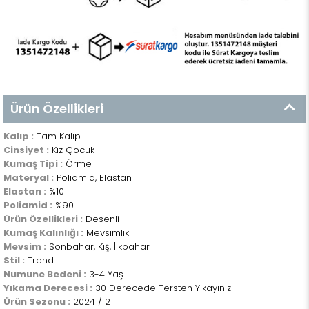
Ürün Özellikleri
Kalıp :
Tam Kalıp
Cinsiyet :
Kız Çocuk
Kumaş Tipi :
Örme
Materyal :
Poliamid, Elastan
Elastan :
%10
Poliamid :
%90
Ürün Özellikleri :
Desenli
Kumaş Kalınlığı :
Mevsimlik
Mevsim :
Sonbahar, Kış, İlkbahar
Stil :
Trend
Numune Bedeni :
3-4 Yaş
Yıkama Derecesi :
30 Derecede Tersten Yıkayınız
Ürün Sezonu :
2024 / 2