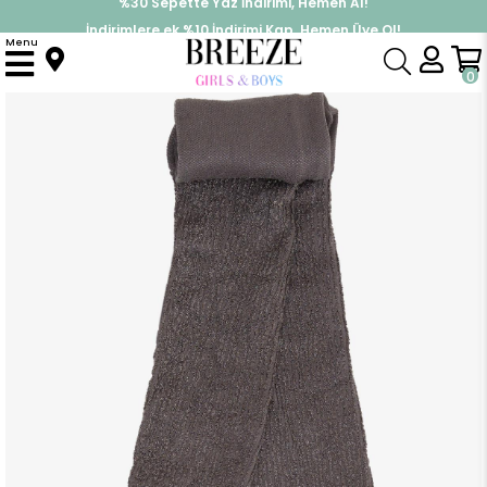
İndirimlere ek %10 İndirimi Kap, Hemen Üye Ol!
%30 Sepette Yaz İndirimi, Hemen Al!
Menu
Anasayfa
Aksesuar
Çorap
Kız Çocuk Külotlu Çorap Kendinden Desenli Vizon (5-6 Yaş)
0