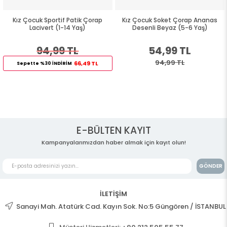
Kız Çocuk Sportif Patik Çorap
Kız Çocuk Soket Çorap Ananas
Lacivert (1-14 Yaş)
Desenli Beyaz (5-6 Yaş)
94,99 TL
54,99 TL
94,99 TL
66,49 TL
Sepette %30 İNDİRİM
E-BÜLTEN KAYIT
Kampanyalarımızdan haber almak için kayıt olun!
GÖNDER
İLETİŞİM
Sanayi Mah. Atatürk Cad. Kayın Sok. No:5 Güngören / İSTANBUL