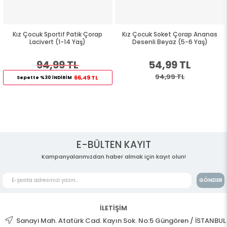
Kız Çocuk Sportif Patik Çorap
Kız Çocuk Soket Çorap Ananas
Lacivert (1-14 Yaş)
Desenli Beyaz (5-6 Yaş)
94,99 TL
54,99 TL
94,99 TL
66,49 TL
Sepette %30 İNDİRİM
E-BÜLTEN KAYIT
Kampanyalarımızdan haber almak için kayıt olun!
GÖNDER
İLETİŞİM
Sanayi Mah. Atatürk Cad. Kayın Sok. No:5 Güngören / İSTANBUL