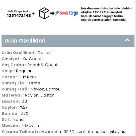
Ürün Özellikleri
Ürün Özellikleri :
Desenli
Cinsiyet :
Kız Çocuk
Yaş Grubu :
Bebek & Çocuk
Kalıp :
Regular
Desen :
Düz Renk
Kumaş Tipi :
Örme
Kumaş Türü :
Naylon, Bambu
Materyal :
Naylon, Elastan
Elastan :
%3
Naylon :
%27
Bambu :
%70
Stil :
Trend
Mevsim :
4 Mevsim
Yıkama Talimatı :
Maksimum 30 °C sıcaklıkta hassas yıkayınız.