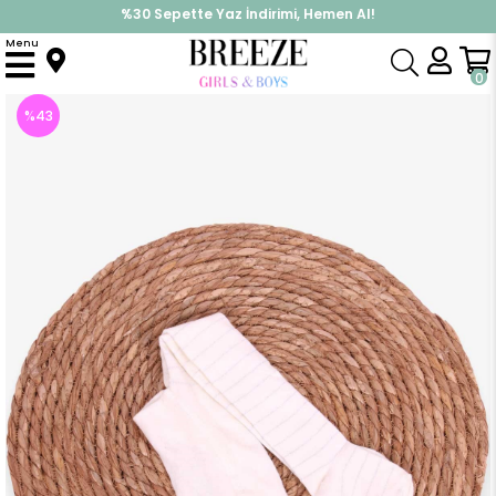
İndirimlere ek %10 İndirimi Kap, Hemen Üye Ol!
%30 Sepette Yaz İndirimi, Hemen Al!
Menu
Anasayfa
Aksesuar
Çorap
Kız Çocuk Külotlu Çorap Krem (0-6 Ay)
0
%
43
İndirim