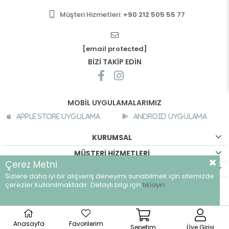
Müşteri Hizmetleri:
+90 212 505 55 77
[email protected]
BİZİ TAKİP EDİN
MOBİL UYGULAMALARIMIZ
Apple Store Uygulama
Android Uygulama
KURUMSAL
MÜŞTERİ HİZMETLERİ
Çerez Metni
ALIŞVERİŞ BİLGİLERİ
Sizlere daha iyi bir alışveriş deneyimi sunabilmek için sitemizde
©
breeze.com.tr - Tüm hakları saklıdır.
çerezler kullanılmaktadır. Detaylı bilgi için
tıklayın
Anasayfa
Favorilerim
Sepetim
Üye Girişi