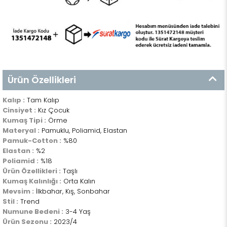
Ürün Özellikleri
Kalıp :
Tam Kalıp
Cinsiyet :
Kız Çocuk
Kumaş Tipi :
Örme
Materyal :
Pamuklu, Poliamid, Elastan
Pamuk-Cotton :
%80
Elastan :
%2
Poliamid :
%18
Ürün Özellikleri :
Taşlı
Kumaş Kalınlığı :
Orta Kalın
Mevsim :
İlkbahar, Kış, Sonbahar
Stil :
Trend
Numune Bedeni :
3-4 Yaş
Ürün Sezonu :
2023/4