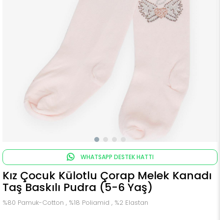
WHATSAPP DESTEK HATTI
Kız Çocuk Külotlu Çorap Melek Kanadı
Taş Baskılı Pudra (5-6 Yaş)
%80 Pamuk-Cotton , %18 Poliamid , %2 Elastan