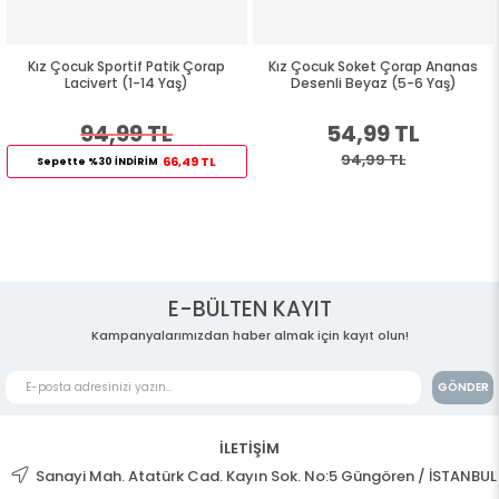
Kız Çocuk Sportif Patik Çorap
Kız Çocuk Soket Çorap Ananas
Lacivert (1-14 Yaş)
Desenli Beyaz (5-6 Yaş)
94,99 TL
54,99 TL
94,99 TL
66,49 TL
Sepette %30 İNDİRİM
E-BÜLTEN KAYIT
Kampanyalarımızdan haber almak için kayıt olun!
GÖNDER
İLETİŞİM
Sanayi Mah. Atatürk Cad. Kayın Sok. No:5 Güngören / İSTANBUL