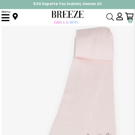
%30 Sepette Yaz İndirimi, Hemen Al!
İndirimlere ek %10 İndirimi Kap, Hemen Üye Ol!
Menu
Anasayfa
Aksesuar
Çorap
Kız Çocuk Külotlu Çorap Melek Kanadı Taş Baskılı Pudra (5-6 Yaş)
0