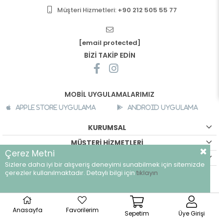
Müşteri Hizmetleri:
+90 212 505 55 77
[email protected]
BİZİ TAKİP EDİN
MOBİL UYGULAMALARIMIZ
Apple Store Uygulama
Android Uygulama
KURUMSAL
MÜŞTERİ HİZMETLERİ
Çerez Metni
ALIŞVERİŞ BİLGİLERİ
Sizlere daha iyi bir alışveriş deneyimi sunabilmek için sitemizde
©
breeze.com.tr - Tüm hakları saklıdır.
çerezler kullanılmaktadır. Detaylı bilgi için
tıklayın
Anasayfa
Favorilerim
Sepetim
Üye Girişi