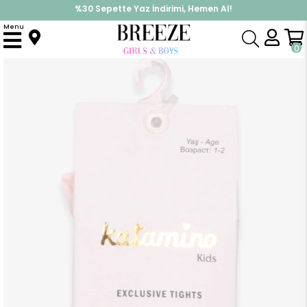
İndirimlere ek %10 İndirimi Kap, Hemen Üye Ol!
%30 Sepette Yaz İndirimi, Hemen Al!
Menu
Anasayfa
Aksesuar
Çorap
Kız Çocuk Külotlu Çorap Minik Hayalci Baskılı Pudra (4 Yaş)
0