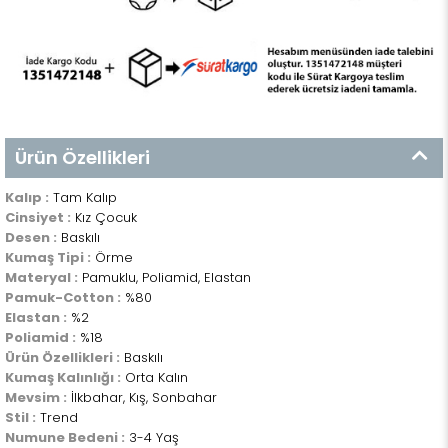
Ürün Özellikleri
Kalıp :
Tam Kalıp
Cinsiyet :
Kız Çocuk
Desen :
Baskılı
Kumaş Tipi :
Örme
Materyal :
Pamuklu, Poliamid, Elastan
Pamuk-Cotton :
%80
Elastan :
%2
Poliamid :
%18
Ürün Özellikleri :
Baskılı
Kumaş Kalınlığı :
Orta Kalın
Mevsim :
İlkbahar, Kış, Sonbahar
Stil :
Trend
Numune Bedeni :
3-4 Yaş