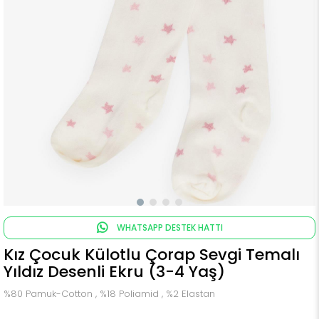
WHATSAPP DESTEK HATTI
Kız Çocuk Külotlu Çorap Sevgi Temalı
Yıldız Desenli Ekru (3-4 Yaş)
%80 Pamuk-Cotton , %18 Poliamid , %2 Elastan