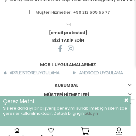
Müşteri Hizmetleri:
+90 212 505 55 77
[email protected]
BİZİ TAKİP EDİN
MOBİL UYGULAMALARIMIZ
Apple Store Uygulama
Android Uygulama
KURUMSAL
MÜŞTERİ HİZMETLERİ
Çerez Metni
ALIŞVERİŞ BİLGİLERİ
Sizlere daha iyi bir alışveriş deneyimi sunabilmek için sitemizde
©
breeze.com.tr - Tüm hakları saklıdır.
çerezler kullanılmaktadır. Detaylı bilgi için
tıklayın