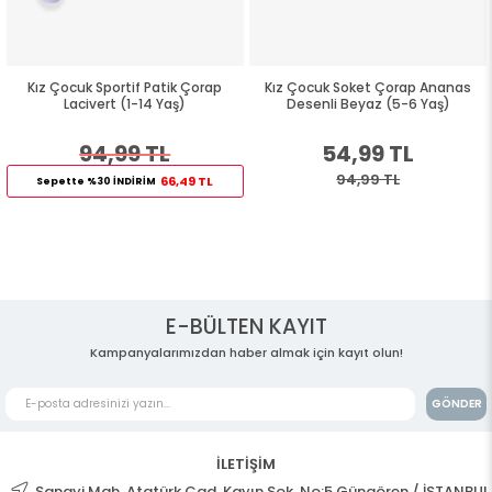
Kız Çocuk Sportif Patik Çorap
Kız Çocuk Soket Çorap Ananas
Lacivert (1-14 Yaş)
Desenli Beyaz (5-6 Yaş)
94,99 TL
54,99 TL
94,99 TL
66,49 TL
Sepette %30 İNDİRİM
E-BÜLTEN KAYIT
Kampanyalarımızdan haber almak için kayıt olun!
GÖNDER
İLETİŞİM
Sanayi Mah. Atatürk Cad. Kayın Sok. No:5 Güngören / İSTANBUL