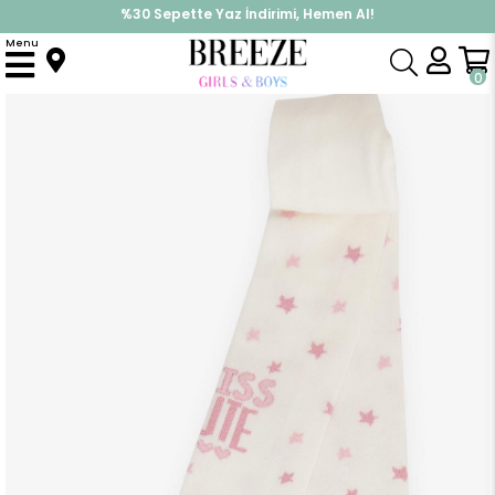
%30 Sepette Yaz İndirimi, Hemen Al!
İndirimlere ek %10 İndirimi Kap, Hemen Üye Ol!
Menu
Anasayfa
Aksesuar
Çorap
Kız Çocuk Külotlu Çorap Sevgi Temalı Yıldız Desenli Ekru (3-4 Yaş)
0