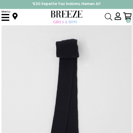
%30 Sepette Yaz İndirimi, Hemen Al!
İndirimlere ek %10 İndirimi Kap, Hemen Üye Ol!
Menu
Anasayfa
Aksesuar
Çorap
Kız Çocuk Külotlu File Çorap Kendinden Desenli Lacivert (11-12 Yaş)
0