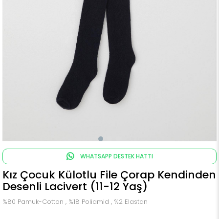
WHATSAPP DESTEK HATTI
Kız Çocuk Külotlu File Çorap Kendinden
Desenli Lacivert (11-12 Yaş)
%80 Pamuk-Cotton , %18 Poliamid , %2 Elastan