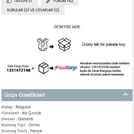
TAVSIYE ET
YORUM YAZ
SORULAR (0) VE CEVAPLAR (0)
Ürün Özellikleri
Kalıp :
Regular
Cinsiyet :
Kız Çocuk
Desen :
Desenli
Kumaş Tipi :
Örme
Kumaş Türü :
Penye