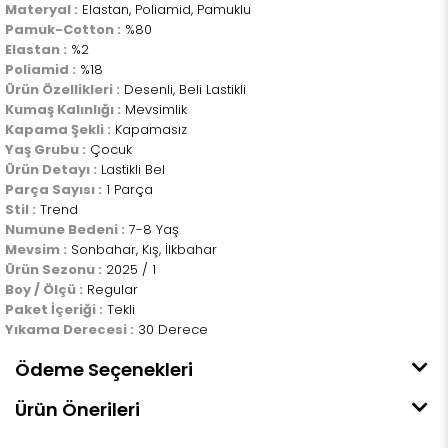
Materyal :
Elastan, Poliamid, Pamuklu
Pamuk-Cotton :
%80
Elastan :
%2
Poliamid :
%18
Ürün Özellikleri :
Desenli, Beli Lastikli
Kumaş Kalınlığı :
Mevsimlik
Kapama Şekli :
Kapamasız
Yaş Grubu :
Çocuk
Ürün Detayı :
Lastikli Bel
Parça Sayısı :
1 Parça
Stil :
Trend
Numune Bedeni :
7-8 Yaş
Mevsim :
Sonbahar, Kış, İlkbahar
Ürün Sezonu :
2025 / 1
Boy / Ölçü :
Regular
Paket İçeriği :
Tekli
Yıkama Derecesi :
30 Derece
Ödeme Seçenekleri
Ürün Önerileri