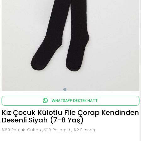
WHATSAPP DESTEK HATTI
Kız Çocuk Külotlu File Çorap Kendinden
Desenli Siyah (7-8 Yaş)
%80 Pamuk-Cotton , %18 Poliamid , %2 Elastan