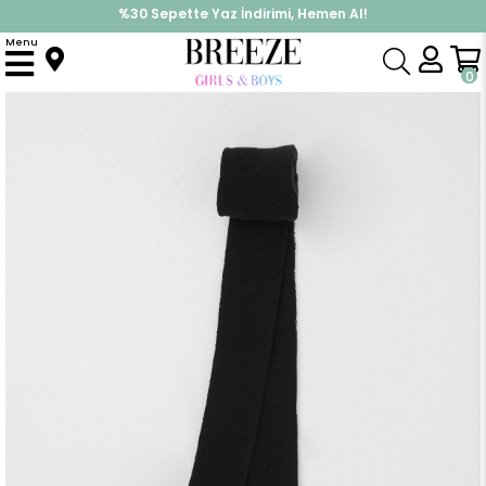
%30 Sepette Yaz İndirimi, Hemen Al!
İndirimlere ek %10 İndirimi Kap, Hemen Üye Ol!
Menu
Anasayfa
Aksesuar
Çorap
Kız Çocuk Külotlu File Çorap Kendinden Desenli Siyah (7-8 Yaş)
0