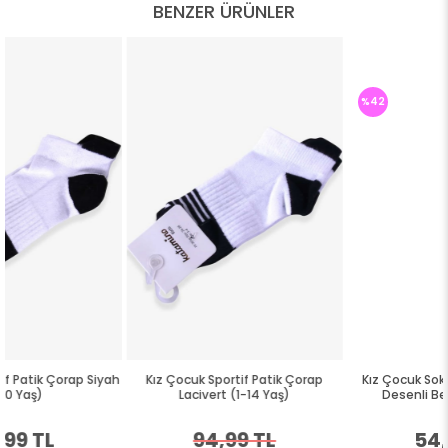
BENZER ÜRÜNLER
%42
ah
Kız Çocuk Sportif Patik Çorap
Kız Çocuk Soket Çorap Ananas
Lacivert (1-14 Yaş)
Desenli Beyaz (5-6 Yaş)
94,99 TL
54,99 TL