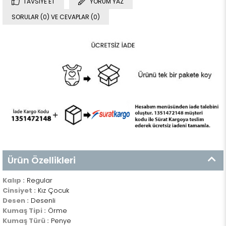
TAVSIYE ET
YORUM YAZ
SORULAR (0) VE CEVAPLAR (0)
Ürün Özellikleri
Kalıp :
Regular
Cinsiyet :
Kız Çocuk
Desen :
Desenli
Kumaş Tipi :
Örme
Kumaş Türü :
Penye