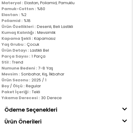
Materyal :
Elastan, Poliamid, Pamuklu
Pamuk-Cotton :
%80
Elastan :
%2
Poliamid :
%18
Ürün Özellikleri :
Desenli, Beli Lastikli
Kumaş Kalınlığı :
Mevsimlik
Kapama Şekli :
Kapamasız
Yaş Grubu :
Çocuk
Ürün Detayı :
Lastikli Bel
Parça Sayısı :
1 Parça
Stil :
Trend
Numune Bedeni :
7-8 Yaş
Mevsim :
Sonbahar, Kış, İlkbahar
Ürün Sezonu :
2025 / 1
Boy / Ölçü :
Regular
Paket İçeriği :
Tekli
Yıkama Derecesi :
30 Derece
Ödeme Seçenekleri
Ürün Önerileri