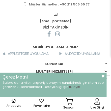
Müşteri Hizmetleri:
+90 212 505 55 77
[email protected]
BİZİ TAKİP EDİN
MOBİL UYGULAMALARIMIZ
Apple Store Uygulama
Android Uygulama
KURUMSAL
MÜŞTERİ HİZMETLERİ
Çerez Metni
ALIŞVERİŞ BİLGİLERİ
Sizlere daha iyi bir alışveriş deneyimi sunabilmek için sitemizde
çerezler kullanılmaktadır. Detaylı bilgi için
tıklayın
©
breeze.com.tr - Tüm hakları saklıdır.
Anasayfa
Favorilerim
Sepetim
Üye Girişi