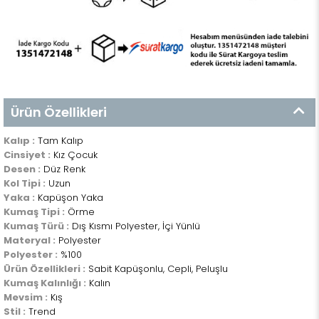
Ürün Özellikleri
Kalıp :
Tam Kalıp
Cinsiyet :
Kız Çocuk
Desen :
Düz Renk
Kol Tipi :
Uzun
Yaka :
Kapüşon Yaka
Kumaş Tipi :
Örme
Kumaş Türü :
Dış Kısmı Polyester, İçi Yünlü
Materyal :
Polyester
Polyester :
%100
Ürün Özellikleri :
Sabit Kapüşonlu, Cepli, Peluşlu
Kumaş Kalınlığı :
Kalın
Mevsim :
Kış
Stil :
Trend