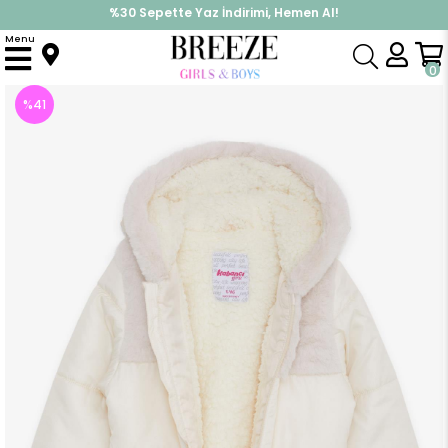
%30 Sepette Yaz İndirimi, Hemen Al!
İndirimlere ek %10 İndirimi Kap, Hemen Üye Ol!
Menu
Anasayfa
Kız Çocuk
Üst Giyim
Mont
Kız Bebek Mont Cebi Kapüşonu Kürklü Ekru (2 Yaş)
0
%
41
İndirim