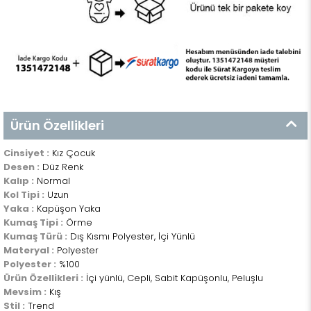
Ürün Özellikleri
Cinsiyet :
Kız Çocuk
Desen :
Düz Renk
Kalıp :
Normal
Kol Tipi :
Uzun
Yaka :
Kapüşon Yaka
Kumaş Tipi :
Örme
Kumaş Türü :
Dış Kısmı Polyester, İçi Yünlü
Materyal :
Polyester
Polyester :
%100
Ürün Özellikleri :
İçi yünlü, Cepli, Sabit Kapüşonlu, Peluşlu
Mevsim :
Kış
Stil :
Trend