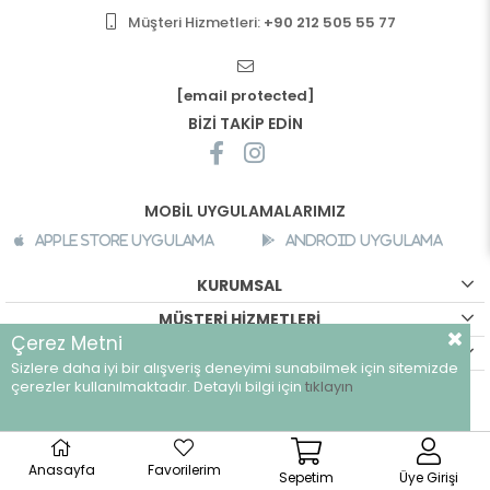
Müşteri Hizmetleri:
+90 212 505 55 77
[email protected]
BİZİ TAKİP EDİN
MOBİL UYGULAMALARIMIZ
Apple Store Uygulama
Android Uygulama
KURUMSAL
MÜŞTERİ HİZMETLERİ
Çerez Metni
ALIŞVERİŞ BİLGİLERİ
Sizlere daha iyi bir alışveriş deneyimi sunabilmek için sitemizde
çerezler kullanılmaktadır. Detaylı bilgi için
tıklayın
©
breeze.com.tr - Tüm hakları saklıdır.
Anasayfa
Favorilerim
Sepetim
Üye Girişi