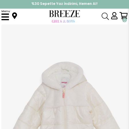
%30 Sepette Yaz İndirimi, Hemen Al!
İndirimlere ek %10 İndirimi Kap, Hemen Üye Ol!
Menu
Anasayfa
Kız Çocuk
Üst Giyim
Mont
Kız Çocuk Mont Cebi Kapüşonu Kürklü Ekru (7 Yaş)
0