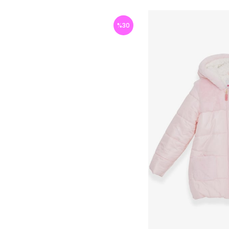
%
30
İndirim