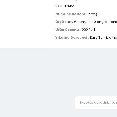
Stil :
Trend
Numune Bedeni :
8 Yaş
Ölçü :
Boy 60 cm, En 40 cm, Bedenler
Ürün Sezonu :
2022 / 1
Yıkama Derecesi :
Kuru Temizlem