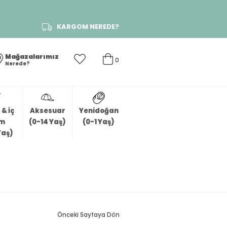
KARGOM NEREDE?
Mağazalarımız
0
Nerede?
& İç
Aksesuar
Yenidoğan
im
(0-14 Yaş)
(0-1 Yaş)
Yaş)
Önceki Sayfaya Dön