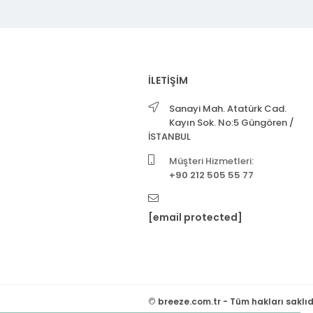
İLETİŞİM
Sanayi Mah. Atatürk Cad.
Kayın Sok. No:5 Güngören /
İSTANBUL
Müşteri Hizmetleri:
+90 212 505 55 77
[email protected]
©
breeze.com.tr - Tüm hakları saklıd