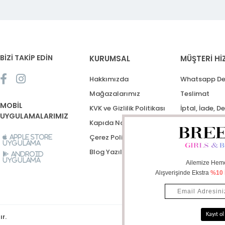
BİZİ TAKİP EDİN
KURUMSAL
MÜŞTERİ Hİ
Hakkımızda
Whatsapp De
Mağazalarımız
Teslimat
MOBİL
KVK ve Gizlilik Politikası
İptal, İade, D
UYGULAMALARIMIZ
Kapıda Nakit Ödeme
Destek Talep
Çerez Politikası
Apple Store
Uygulama
Blog Yazıları
Android
Uygulama
ır.