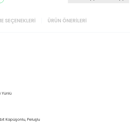
E SEÇENEKLERI
ÜRÜN ÖNERILERI
i Yünlü
abit Kapüşonlu, Peluşlu