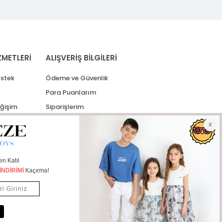
ZMETLERİ
ALIŞVERİŞ BİLGİLERİ
stek
Ödeme ve Güvenlik
Para Puanlarım
eğişim
Siparişlerim
lerim
Kargo Takip
İade Taleplerim