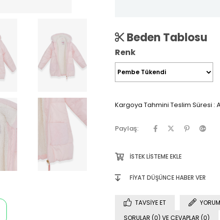
Beden Tablosu
Renk
Kargoya Tahmini Teslim Süresi
:
A
Paylaş:
İSTEK LISTEME EKLE
FIYAT DÜŞÜNCE HABER VER
TAVSIYE ET
YORUM
SORULAR (0) VE CEVAPLAR (0)