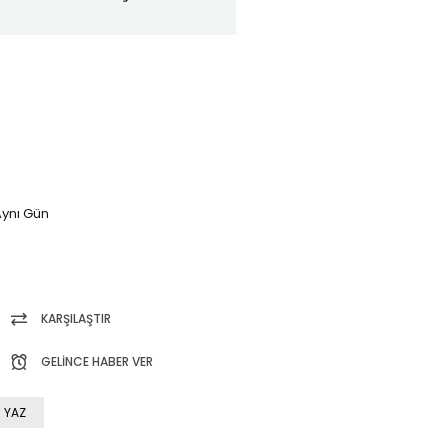
ynı Gün
KARŞILAŞTIR
GELINCE HABER VER
 YAZ