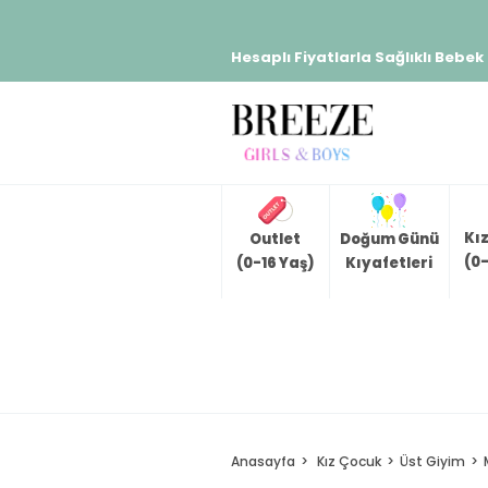
Hesaplı Fiyatlarla Sağlıklı Bebek
Kı
Outlet
Doğum Günü
(0-
(0-16 Yaş)
Kıyafetleri
Anasayfa
Kız Çocuk
Üst Giyim