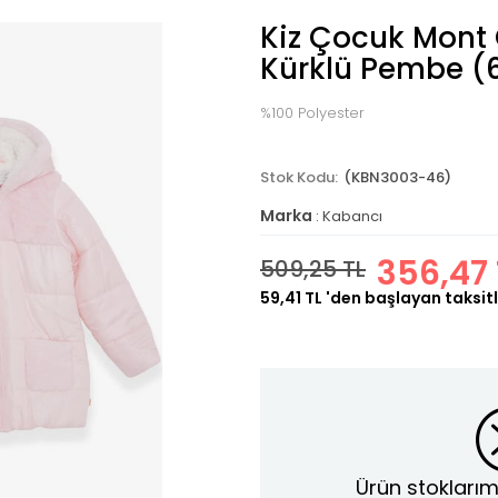
Kiz Çocuk Mont
Kürklü Pembe (
%100 Polyester
(KBN3003-46)
Marka
:
Kabancı
356,47 
509,25 TL
59,41 TL
'den başlayan taksitl
Ürün stoklarım