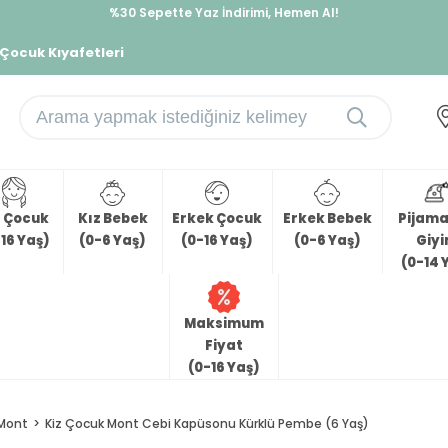
%30 Sepette Yaz İndirimi, Hemen Al!
İndirimlere ek %10 İndirimi Kap, Hemen Üye Ol!
 Çocuk Kıyafetleri
z Çocuk
Kız Bebek
Erkek Çocuk
Erkek Bebek
Pijama 
16 Yaş)
(0-6 Yaş)
(0-16 Yaş)
(0-6 Yaş)
Giy
(0-14 
Maksimum
Fiyat
(0-16 Yaş)
Mont
Kiz Çocuk Mont Cebi Kapüsonu Kürklü Pembe (6 Yaş)