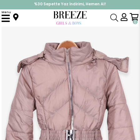
%30 Sepette Yaz İndirimi, Hemen Al!
İndirimlere ek %10 İndirimi Kap, Hemen Üye Ol!
Menu
Anasayfa
Kız Çocuk
Üst Giyim
Mont
Kız Çocuk Mont Kapüşonlu Parka Bej (7 Yaş)
0