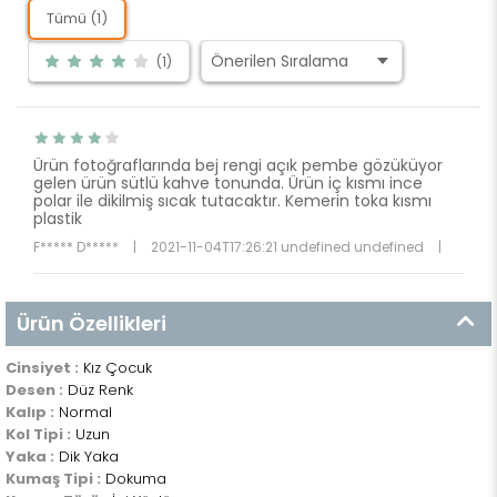
Tümü (1)
(1)
Ürün fotoğraflarında bej rengi açık pembe gözüküyor
gelen ürün sütlü kahve tonunda. Ürün iç kısmı ince
polar ile dikilmiş sıcak tutacaktır. Kemerin toka kısmı
plastik
F***** D*****
|
2021-11-04T17:26:21 undefined undefined
|
Ürün Özellikleri
Cinsiyet :
Kız Çocuk
Desen :
Düz Renk
Kalıp :
Normal
Kol Tipi :
Uzun
Yaka :
Dik Yaka
Kumaş Tipi :
Dokuma