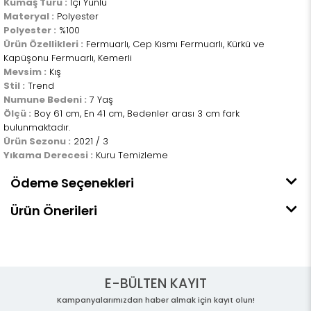
Kumaş Türü :
İçi Yünlü
Materyal :
Polyester
Polyester :
%100
Ürün Özellikleri :
Fermuarlı, Cep Kısmı Fermuarlı, Kürkü ve
Kapüşonu Fermuarlı, Kemerli
Mevsim :
Kış
Stil :
Trend
Numune Bedeni :
7 Yaş
Ölçü :
Boy 61 cm, En 41 cm, Bedenler arası 3 cm fark
bulunmaktadır.
Ürün Sezonu :
2021 / 3
Yıkama Derecesi :
Kuru Temizleme
Ödeme Seçenekleri
Ürün Önerileri
E-BÜLTEN KAYIT
Kampanyalarımızdan haber almak için kayıt olun!