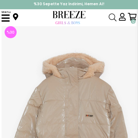
%30 Sepette Yaz İndirimi, Hemen Al!
İndirimlere ek %10 İndirimi Kap, Hemen Üye Ol!
Menu
Anasayfa
Kız Çocuk
Üst Giyim
Mont
Kız Çocuk Mont Kemerli Armalı Kapüşonlu Bej (6-7 Yaş)
0
%
30
İndirim