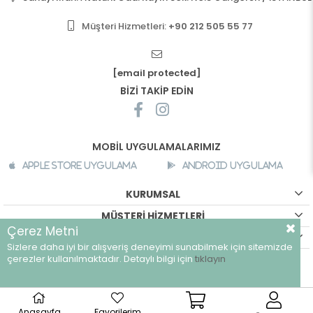
Müşteri Hizmetleri:
+90 212 505 55 77
[email protected]
BİZİ TAKİP EDİN
MOBİL UYGULAMALARIMIZ
Apple Store Uygulama
Android Uygulama
KURUMSAL
MÜŞTERİ HİZMETLERİ
Çerez Metni
ALIŞVERİŞ BİLGİLERİ
Sizlere daha iyi bir alışveriş deneyimi sunabilmek için sitemizde
çerezler kullanılmaktadır. Detaylı bilgi için
tıklayın
©
breeze.com.tr - Tüm hakları saklıdır.
Anasayfa
Favorilerim