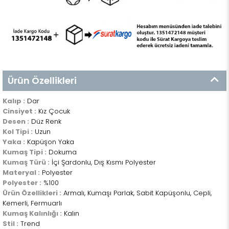
Ürün Özellikleri
Kalıp :
Dar
Cinsiyet :
Kız Çocuk
Desen :
Düz Renk
Kol Tipi :
Uzun
Yaka :
Kapüşon Yaka
Kumaş Tipi :
Dokuma
Kumaş Türü :
İçi Şardonlu, Dış Kısmı Polyester
Materyal :
Polyester
Polyester :
%100
Ürün Özellikleri :
Armalı, Kumaşı Parlak, Sabit Kapüşonlu, Cepli,
Kemerli, Fermuarlı
Kumaş Kalınlığı :
Kalın
Stil :
Trend