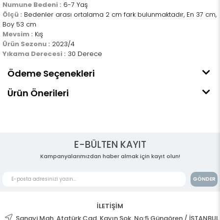
Numune Bedeni :
6-7 Yaş
Ölçü :
Bedenler arası ortalama 2 cm fark bulunmaktadır, En 37 cm,
Boy 53 cm
Mevsim :
Kış
Ürün Sezonu :
2023/4
Yıkama Derecesi :
30 Derece
Ödeme Seçenekleri
Ürün Önerileri
E-BÜLTEN KAYIT
Kampanyalarımızdan haber almak için kayıt olun!
GÖNDER
İLETİŞİM
Sanayi Mah. Atatürk Cad. Kayın Sok. No:5 Güngören / İSTANBUL