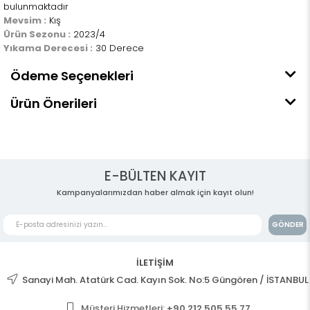
bulunmaktadır
Mevsim :
Kış
Ürün Sezonu :
2023/4
Yıkama Derecesi :
30 Derece
Ödeme Seçenekleri
Ürün Önerileri
E-BÜLTEN KAYIT
Kampanyalarımızdan haber almak için kayıt olun!
GÖNDER
İLETİŞİM
Sanayi Mah. Atatürk Cad. Kayın Sok. No:5 Güngören / İSTANBUL
Müşteri Hizmetleri:
+90 212 505 55 77