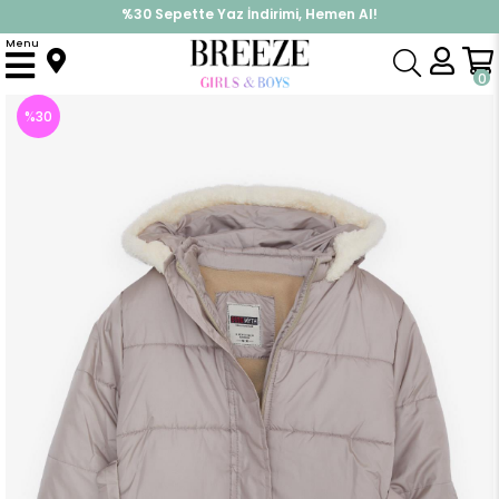
%30 Sepette Yaz İndirimi, Hemen Al!
İndirimlere ek %10 İndirimi Kap, Hemen Üye Ol!
Menu
Anasayfa
Kız Çocuk
Üst Giyim
Mont
Kız Çocuk Mont Kemerli Kapüşonlu Kolları Lastikli Vizon (12 Yaş)
0
%
30
İndirim