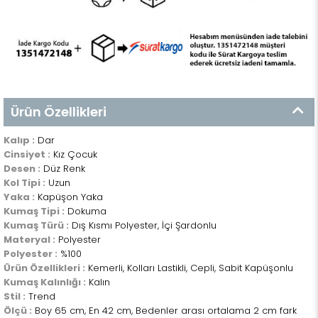
Ürün Özellikleri
Kalıp :
Dar
Cinsiyet :
Kız Çocuk
Desen :
Düz Renk
Kol Tipi :
Uzun
Yaka :
Kapüşon Yaka
Kumaş Tipi :
Dokuma
Kumaş Türü :
Dış Kısmı Polyester, İçi Şardonlu
Materyal :
Polyester
Polyester :
%100
Ürün Özellikleri :
Kemerli, Kolları Lastikli, Cepli, Sabit Kapüşonlu
Kumaş Kalınlığı :
Kalın
Stil :
Trend
Ölçü :
Boy 65 cm, En 42 cm, Bedenler arası ortalama 2 cm fark