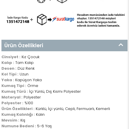
Ürün Özellikleri
Cinsiyet :
Kız Çocuk
Kalıp :
Tam Kalıp
Desen :
Düz Renk
Kol Tipi :
Uzun
Yaka :
Kapüşon Yaka
Kumaş Tipi :
Örme
Kumaş Türü :
İçi Yünlü, Dış Kısmı Polyester
Materyal :
Polyester
Polyester :
%100
Ürün Özellikleri :
Kürklü, İçi yünlü, Cepli, Fermuarlı, Kemerli
Kumaş Kalınlığı :
Kalın
Mevsim :
Kış
Numune Bedeni :
5-6 Yaş