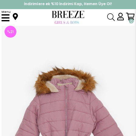
İndirimlere ek %10 İndirimi Kap, Hemen Üye Ol!
%30 Sepette Yaz İndirimi, Hemen Al!
Menu
Anasayfa
Kız Çocuk
Üst Giyim
Mont
Kız Çocuk Mont Kürklü Kemerli Gülkurusu (2-3 Yaş)
0
%
21
İndirim