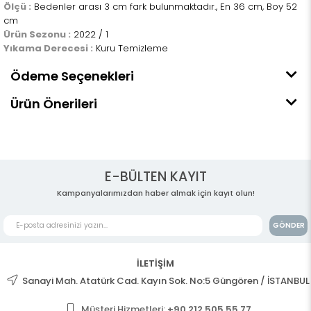
Ölçü :
Bedenler arası 3 cm fark bulunmaktadır., En 36 cm, Boy 52
cm
Ürün Sezonu :
2022 / 1
Yıkama Derecesi :
Kuru Temizleme
Ödeme Seçenekleri
Ürün Önerileri
E-BÜLTEN KAYIT
Kampanyalarımızdan haber almak için kayıt olun!
GÖNDER
İLETİŞİM
Sanayi Mah. Atatürk Cad. Kayın Sok. No:5 Güngören / İSTANBUL
Müşteri Hizmetleri:
+90 212 505 55 77