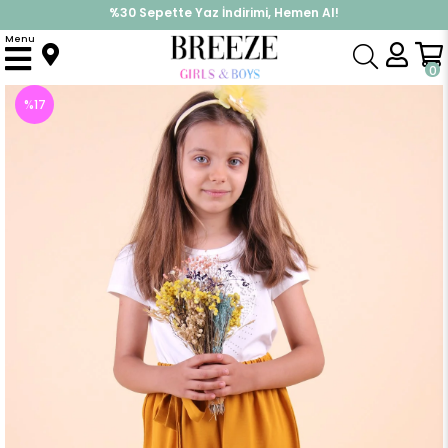
%30 Sepette Yaz İndirimi, Hemen Al!
İndirimlere ek %10 İndirimi Kap, Hemen Üye Ol!
Menu
Anasayfa
Kız Çocuk
Alt Giyim
Tayt
Kız Çocuk Pantolon Paçaları Düğmeli Aerobin Sarı (9 Yaş)
0
%
17
İndirim