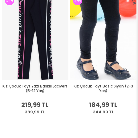
%44
%46
Kız Çocuk Tayt Yazı Baskılı Lacivert
Kız Çocuk Tayt Basic Siyah (2-3
(5-12 Yaş)
Yaş)
219,99 TL
184,99 TL
389,99 TL
344,99 TL