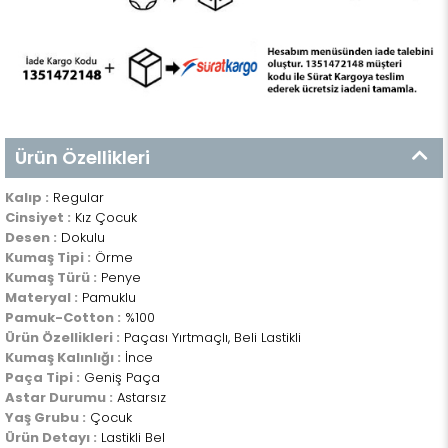
Ürün Özellikleri
Kalıp :
Regular
Cinsiyet :
Kız Çocuk
Desen :
Dokulu
Kumaş Tipi :
Örme
Kumaş Türü :
Penye
Materyal :
Pamuklu
Pamuk-Cotton :
%100
Ürün Özellikleri :
Paçası Yırtmaçlı, Beli Lastikli
Kumaş Kalınlığı :
İnce
Paça Tipi :
Geniş Paça
Astar Durumu :
Astarsız
Yaş Grubu :
Çocuk
Ürün Detayı :
Lastikli Bel