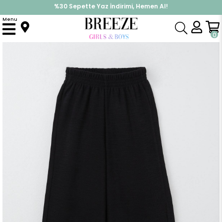
%30 Sepette Yaz İndirimi, Hemen Al!
İndirimlere ek %10 İndirimi Kap, Hemen Üye Ol!
Menu
Anasayfa
Kız Çocuk
Alt Giyim
Tayt
Kız Çocuk Pantolon Paçası Yırtmaçlı Beli Lastikli Siyah Melanj (8-10 Yaş)
0