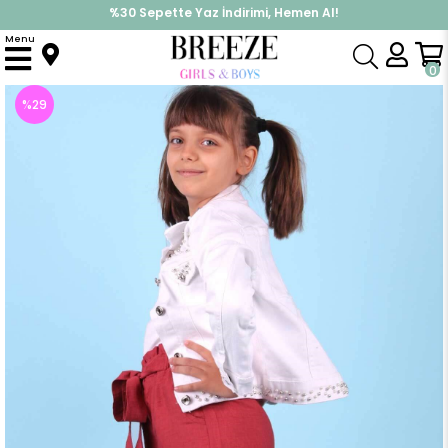
%30 Sepette Yaz İndirimi, Hemen Al!
İndirimlere ek %10 İndirimi Kap, Hemen Üye Ol!
Menu
Anasayfa
Kız Çocuk
Alt Giyim
Tayt
Kız Çocuk Pantolon Yanları Cepli Gülkurusu (9-10 Yaş)
0
%
29
İndirim