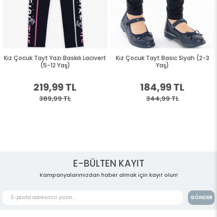
Kız Çocuk Tayt Yazı Baskılı Lacivert
Kız Çocuk Tayt Basic Siyah (2-3
(5-12 Yaş)
Yaş)
219,99 TL
184,99 TL
389,99 TL
344,99 TL
E-BÜLTEN KAYIT
Kampanyalarımızdan haber almak için kayıt olun!
GÖNDER