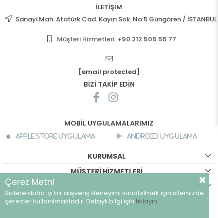
İLETİŞİM
Sanayi Mah. Atatürk Cad. Kayın Sok. No:5 Güngören / İSTANBUL
Müşteri Hizmetleri:
+90 212 505 55 77
[email protected]
BİZİ TAKİP EDİN
MOBİL UYGULAMALARIMIZ
Apple Store Uygulama
Android Uygulama
KURUMSAL
MÜŞTERİ HİZMETLERİ
Çerez Metni
ALIŞVERİŞ BİLGİLERİ
Sizlere daha iyi bir alışveriş deneyimi sunabilmek için sitemizde
©
breeze.com.tr - Tüm hakları saklıdır.
çerezler kullanılmaktadır. Detaylı bilgi için
tıklayın