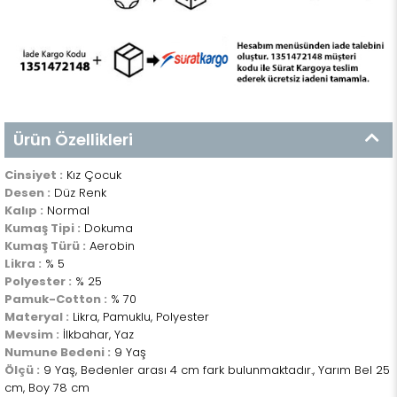
Ürün Özellikleri
Cinsiyet :
Kız Çocuk
Desen :
Düz Renk
Kalıp :
Normal
Kumaş Tipi :
Dokuma
Kumaş Türü :
Aerobin
Likra :
% 5
Polyester :
% 25
Pamuk-Cotton :
% 70
Materyal :
Likra, Pamuklu, Polyester
Mevsim :
İlkbahar, Yaz
Numune Bedeni :
9 Yaş
Ölçü :
9 Yaş, Bedenler arası 4 cm fark bulunmaktadır., Yarım Bel 25
cm, Boy 78 cm