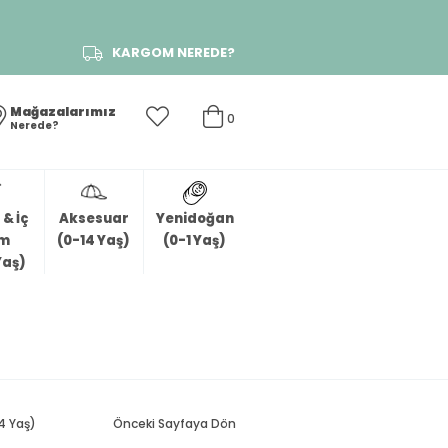
KARGOM NEREDE?
Mağazalarımız
0
Nerede?
& İç
Aksesuar
Yenidoğan
im
(0-14 Yaş)
(0-1 Yaş)
Yaş)
-4 Yaş)
Önceki Sayfaya Dön