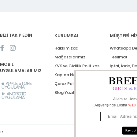
BİZİ TAKİP EDİN
KURUMSAL
MÜŞTERİ Hİ
Hakkımızda
Whatsapp De
Mağazalarımız
Teslimat
MOBİL
KVK ve Gizlilik Politikası
İptal, İade, D
UYGULAMALARIMIZ
Kapıda Nakit Ödeme
Destek Talep
Çerez Politikası
Apple Store
Uygulama
Blog Yazıları
Android
Uygulama
ır.