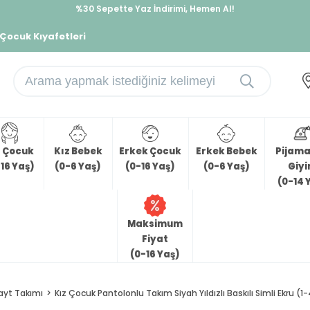
%30 Sepette Yaz İndirimi, Hemen Al!
İndirimlere ek %10 İndirimi Kap, Hemen Üye Ol!
 Çocuk Kıyafetleri
z Çocuk
Kız Bebek
Erkek Çocuk
Erkek Bebek
Pijama 
16 Yaş)
(0-6 Yaş)
(0-16 Yaş)
(0-6 Yaş)
Giy
(0-14 
Maksimum
Fiyat
(0-16 Yaş)
ayt Takımı
Kız Çocuk Pantolonlu Takım Siyah Yıldızlı Baskılı Simli Ekru (1