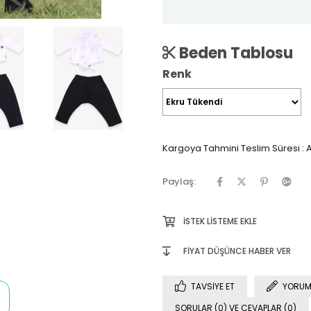
Beden Tablosu
Renk
Kargoya Tahmini Teslim Süresi
:
A
Paylaş:
İSTEK LISTEME EKLE
FIYAT DÜŞÜNCE HABER VER
TAVSIYE ET
YORUM
SORULAR (0) VE CEVAPLAR (0)