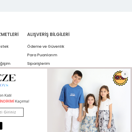
ZMETLERİ
ALIŞVERİŞ BİLGİLERİ
stek
Ödeme ve Güvenlik
Para Puanlarım
eğişim
Siparişlerim
lerim
Kargo Takip
İade Taleplerim