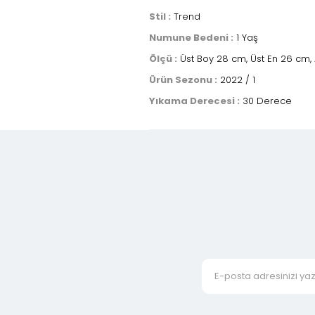
Stil :
Trend
Numune Bedeni :
1 Yaş
Ölçü :
Üst Boy 28 cm, Üst En 26 cm, A
Ürün Sezonu :
2022 / 1
Yıkama Derecesi :
30 Derece