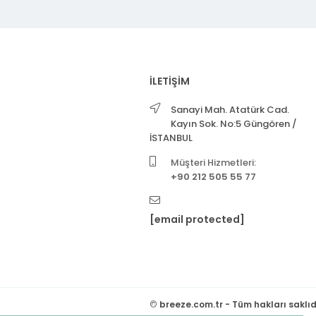
İLETİŞİM
Sanayi Mah. Atatürk Cad.
Kayın Sok. No:5 Güngören /
İSTANBUL
Müşteri Hizmetleri:
+90 212 505 55 77
[email protected]
©
breeze.com.tr - Tüm hakları saklıd