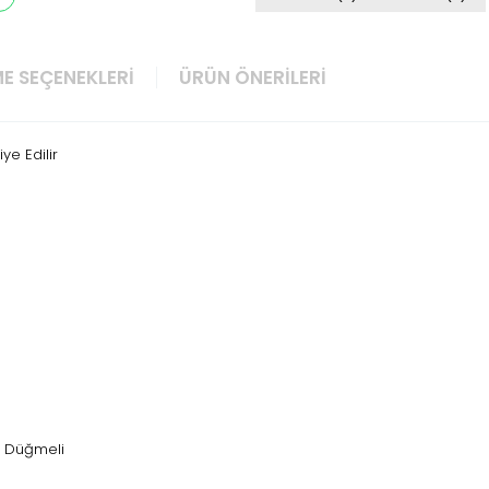
E SEÇENEKLERI
ÜRÜN ÖNERILERI
ye Edilir
i, Düğmeli