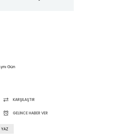
ynı Gün
KARŞILAŞTIR
GELINCE HABER VER
 YAZ