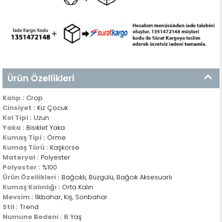
Ürün Özellikleri
Kalıp :
Crop
Cinsiyet :
Kız Çocuk
Kol Tipi :
Uzun
Yaka :
Bisiklet Yaka
Kumaş Tipi :
Örme
Kumaş Türü :
Kaşkorse
Materyal :
Polyester
Polyester :
%100
Ürün Özellikleri :
Bağcıklı, Büzgülü, Bağcık Aksesuarlı
Kumaş Kalınlığı :
Orta Kalın
Mevsim :
İlkbahar, Kış, Sonbahar
Stil :
Trend
Numune Bedeni :
8 Yaş