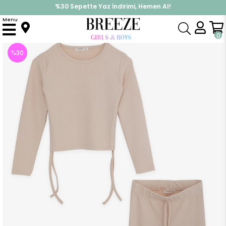
%30 Sepette Yaz İndirimi, Hemen Al!
İndirimlere ek %10 İndirimi Kap, Hemen Üye Ol!
Menu
Anasayfa
Kız Çocuk
Takımlar
Eşofman Takımı
Kız Çocuk Pantolonlu Takım Yanları Bağcıklı Bej (10 Yaş)
0
%
30
İndirim