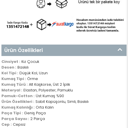
Ürün Özellikleri
Cinsiyet :
Kız Çocuk
Desen :
Baskılı
Kol Tipi :
Düşük Kol, Uzun
Kumaş Tipi :
Örme
Kumaş Türü :
Alt Kaşkorse, Üst 2 İplik
Materyal :
Elastan, Polyester, Pamuklu
Pamuk-Cotton :
Üst Kumaş %90
Ürün Özellikleri :
Sabit Kapüşonlu, Simli, Baskılı
Kumaş Kalınlığı :
Orta Kalın
Paça Tipi :
Geniş Paça
Parça Sayısı :
2 Parça
Cep :
Cepsiz