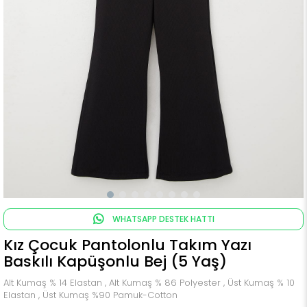
WHATSAPP DESTEK HATTI
Kız Çocuk Pantolonlu Takım Yazı
Baskılı Kapüşonlu Bej (5 Yaş)
Alt Kumaş % 14 Elastan , Alt Kumaş % 86 Polyester , Üst Kumaş % 10
Elastan , Üst Kumaş %90 Pamuk-Cotton