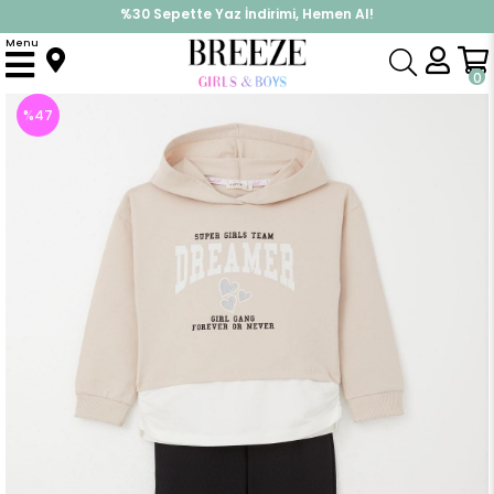
%30 Sepette Yaz İndirimi, Hemen Al!
İndirimlere ek %10 İndirimi Kap, Hemen Üye Ol!
Menu
Anasayfa
Kız Çocuk
Takımlar
Eşofman Takımı
Kız Çocuk Pantolonlu Takım Yazı Baskılı Kapüşonlu Bej (5 Yaş)
0
%
47
İndirim