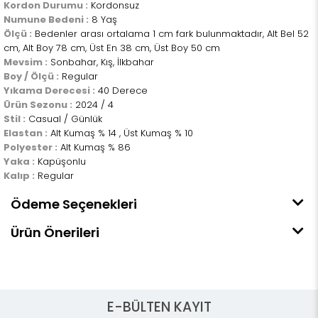
Kordon Durumu :
Kordonsuz
Numune Bedeni :
8 Yaş
Ölçü :
Bedenler arası ortalama 1 cm fark bulunmaktadır, Alt Bel 52
cm, Alt Boy 78 cm, Üst En 38 cm, Üst Boy 50 cm
Mevsim :
Sonbahar, Kış, İlkbahar
Boy / Ölçü :
Regular
Yıkama Derecesi :
40 Derece
Ürün Sezonu :
2024 / 4
Stil :
Casual / Günlük
Elastan :
Alt Kumaş % 14 , Üst Kumaş % 10
Polyester :
Alt Kumaş % 86
Yaka :
Kapüşonlu
Kalıp :
Regular
Ödeme Seçenekleri
Ürün Önerileri
E-BÜLTEN KAYIT