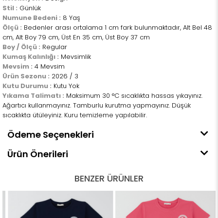
Stil :
Günlük
Numune Bedeni :
8 Yaş
Ölçü :
Bedenler arası ortalama 1 cm fark bulunmaktadır, Alt Bel 48
cm, Alt Boy 79 cm, Üst En 35 cm, Üst Boy 37 cm
Boy / Ölçü :
Regular
Kumaş Kalınlığı :
Mevsimlik
Mevsim :
4 Mevsim
Ürün Sezonu :
2026 / 3
Kutu Durumu :
Kutu Yok
Yıkama Talimatı :
Maksimum 30 °C sıcaklıkta hassas yıkayınız.
Ağartıcı kullanmayınız. Tamburlu kurutma yapmayınız. Düşük
sıcaklıkta ütüleyiniz. Kuru temizleme yapılabilir.
Ödeme Seçenekleri
Ürün Önerileri
BENZER ÜRÜNLER