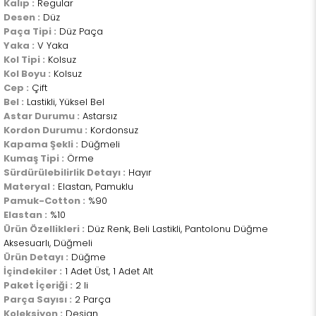
Kalıp :
Regular
Desen :
Düz
Paça Tipi :
Düz Paça
Yaka :
V Yaka
Kol Tipi :
Kolsuz
Kol Boyu :
Kolsuz
Cep :
Çift
Bel :
Lastikli, Yüksel Bel
Astar Durumu :
Astarsız
Kordon Durumu :
Kordonsuz
Kapama Şekli :
Düğmeli
Kumaş Tipi :
Örme
Sürdürülebilirlik Detayı :
Hayır
Materyal :
Elastan, Pamuklu
Pamuk-Cotton :
%90
Elastan :
%10
Ürün Özellikleri :
Düz Renk, Beli Lastikli, Pantolonu Düğme
Aksesuarlı, Düğmeli
Ürün Detayı :
Düğme
İçindekiler :
1 Adet Üst, 1 Adet Alt
Paket İçeriği :
2 li
Parça Sayısı :
2 Parça
Koleksiyon :
Design