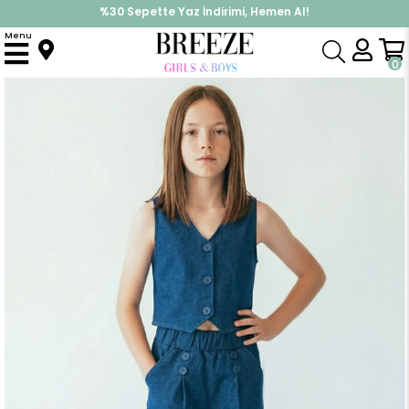
%30 Sepette Yaz İndirimi, Hemen Al!
İndirimlere ek %10 İndirimi Kap, Hemen Üye Ol!
Menu
Anasayfa
Kız Çocuk
Takımlar
Alt Üst Takım
Kız Çocuk Pantolonlu Yelek Takım Düğmeli Beli Lastikli İndigo (7-12 Yaş)
0