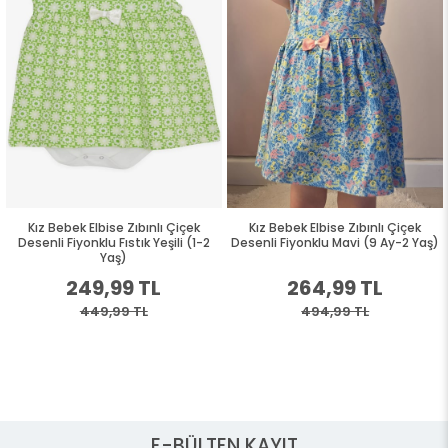
Kız Bebek Elbise Zıbınlı Çiçek
Kız Bebek Elbise Zıbınlı Çiçek
Desenli Fiyonklu Fıstık Yeşili (1-2
Desenli Fiyonklu Mavi (9 Ay-2 Yaş)
Yaş)
249,99 TL
264,99 TL
449,99 TL
494,99 TL
E-BÜLTEN KAYIT