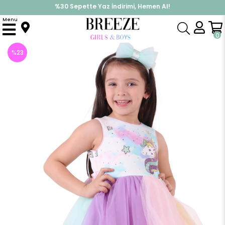
%30 Sepette Yaz İndirimi, Hemen Al!
İndirimlere ek %10 İndirimi Kap, Hemen Üye Ol!
Menu
Anasayfa
Kız Bebek
Elbise Modelleri
Yazlık Elbise
Kız Bebek Parti Elbisesi Abiye Ekru-Lila (2 Yaş)
0
%
23
İndirim