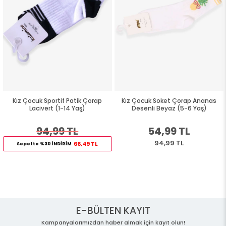
Kız Çocuk Sportif Patik Çorap
Kız Çocuk Soket Çorap Ananas
Lacivert (1-14 Yaş)
Desenli Beyaz (5-6 Yaş)
94,99 TL
54,99 TL
94,99 TL
66,49 TL
Sepette %30 İNDİRİM
E-BÜLTEN KAYIT
Kampanyalarımızdan haber almak için kayıt olun!