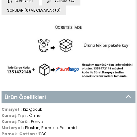
TAVSIYE ET
YORUM YAZ
SORULAR (0) VE CEVAPLAR (0)
Ürün Özellikleri
Cinsiyet :
Kız Çocuk
Kumaş Tipi :
Örme
Kumaş Türü :
Penye
Materyal :
Elastan, Pamuklu, Poliamid
Pamuk-Cotton :
%80