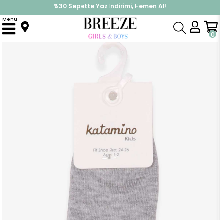
%30 Sepette Yaz İndirimi, Hemen Al!
İndirimlere ek %10 İndirimi Kap, Hemen Üye Ol!
Menu
Anasayfa
Aksesuar
Çorap
Kız Çocuk Patik Çorap Avokado Desenli Gri (1-10 Yaş)
0