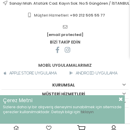
Sanayi Mah. Atatürk Cad. Kayın Sok. No:5 Güngören / İSTANBUL
Müşteri Hizmetleri:
+90 212 505 55 77
[email protected]
BİZİ TAKİP EDİN
MOBİL UYGULAMALARIMIZ
Apple Store Uygulama
Android Uygulama
KURUMSAL
MÜŞTERİ HİZMETLERİ
Çerez Metni
ALIŞVERİŞ BİLGİLERİ
Sizlere daha iyi bir alışveriş deneyimi sunabilmek için sitemizde
©
breeze.com.tr - Tüm hakları saklıdır.
çerezler kullanılmaktadır. Detaylı bilgi için
tıklayın