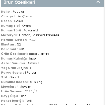
Ürün Özellikleri
Kalıp :
Regular
Cinsiyet :
Kız Çocuk
Desen :
Baskılı
Kumaş Tipi :
Örme
Kumaş Türü :
Polyamid
Materyal :
Elastan, Poliamid, Pamuklu
Pamuk-Cotton :
%80
Elastan :
%2
Poliamid :
%18
Ürün Özellikleri :
Baskılı, Lastikli
Kumaş Kalınlığı :
İnce
Astar Durumu :
Astarsız
Yaş Grubu :
Çocuk
Parça Sayısı :
1 Parça
Stil :
Günlük
Numune Bedeni :
5-6 Yaş
Mevsim :
4 Mevsim
Ürün Sezonu :
2025 / 2
Boy / Ölçü :
Kısa
Paket İçeriği :
Tekli