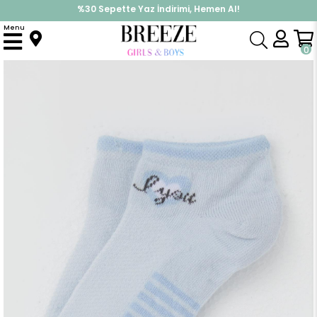
%30 Sepette Yaz İndirimi, Hemen Al!
İndirimlere ek %10 İndirimi Kap, Hemen Üye Ol!
Menu
Anasayfa
Aksesuar
Çorap
Kız Çocuk Patik Çorap Love Yazı Baskılı Açık Mavi (5-8 Yaş)
0