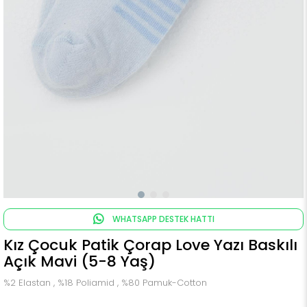
WHATSAPP DESTEK HATTI
Kız Çocuk Patik Çorap Love Yazı Baskılı
Açık Mavi (5-8 Yaş)
%2 Elastan , %18 Poliamid , %80 Pamuk-Cotton