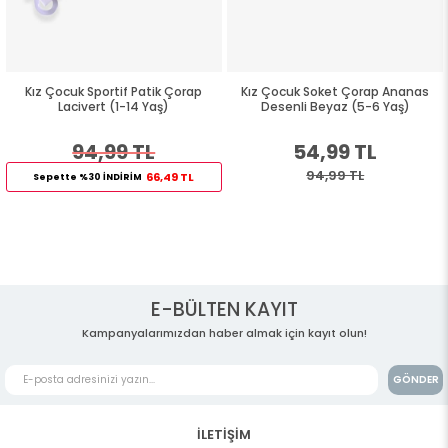
Kız Çocuk Sportif Patik Çorap
Kız Çocuk Soket Çorap Ananas
Lacivert (1-14 Yaş)
Desenli Beyaz (5-6 Yaş)
94,99 TL
54,99 TL
94,99 TL
66,49 TL
Sepette %30 İNDİRİM
E-BÜLTEN KAYIT
Kampanyalarımızdan haber almak için kayıt olun!
GÖNDER
İLETİŞİM