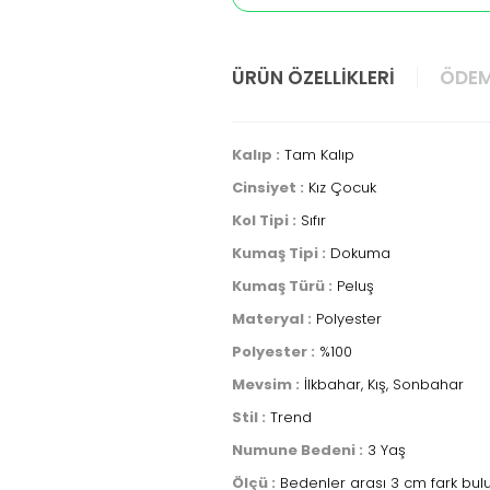
ÜRÜN ÖZELLIKLERI
ÖDEM
Kalıp :
Tam Kalıp
Cinsiyet :
Kız Çocuk
Kol Tipi :
Sıfır
Kumaş Tipi :
Dokuma
Kumaş Türü :
Peluş
Materyal :
Polyester
Polyester :
%100
Mevsim :
İlkbahar, Kış, Sonbahar
Stil :
Trend
Numune Bedeni :
3 Yaş
Ölçü :
Bedenler arası 3 cm fark bulu