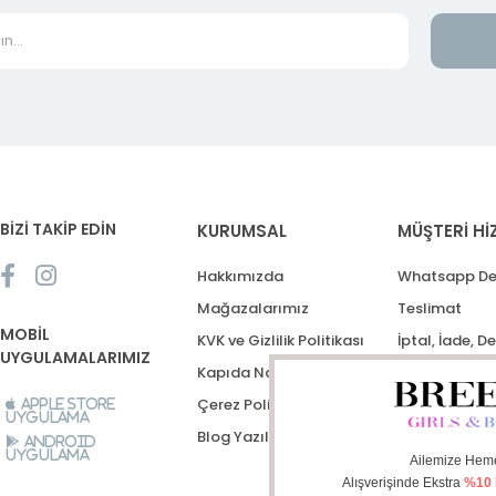
BİZİ TAKİP EDİN
KURUMSAL
MÜŞTERİ Hİ
Hakkımızda
Whatsapp De
Mağazalarımız
Teslimat
MOBİL
KVK ve Gizlilik Politikası
İptal, İade, D
UYGULAMALARIMIZ
Kapıda Nakit Ödeme
Destek Talep
Çerez Politikası
Apple Store
Uygulama
Blog Yazıları
Android
Uygulama