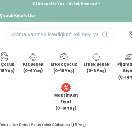
%30 Sepette Yaz İndirimi, Hemen Al!
İndirimlere ek %10 İndirimi Kap, Hemen Üye Ol!
 Çocuk Kıyafetleri
z Çocuk
Kız Bebek
Erkek Çocuk
Erkek Bebek
Pijama 
16 Yaş)
(0-6 Yaş)
(0-16 Yaş)
(0-6 Yaş)
Giy
(0-14 
Maksimum
Fiyat
(0-16 Yaş)
Yelek
Kız Bebek Peluş Yelek Gülkurusu (1.5 Yaş)