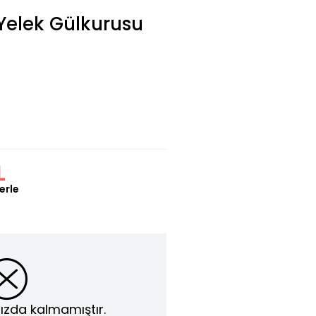
 Yelek Gülkurusu
L
erle
ızda kalmamıştır.