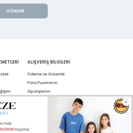
GÖNDER
ZMETLERİ
ALIŞVERİŞ BİLGİLERİ
stek
Ödeme ve Güvenlik
Para Puanlarım
eğişim
Siparişlerim
lerim
Kargo Takip
İade Taleplerim