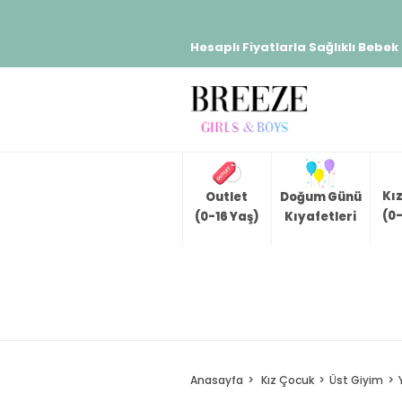
Hesaplı Fiyatlarla Sağlıklı Bebek
Kı
Outlet
Doğum Günü
(0-
(0-16 Yaş)
Kıyafetleri
Anasayfa
Kız Çocuk
Üst Giyim