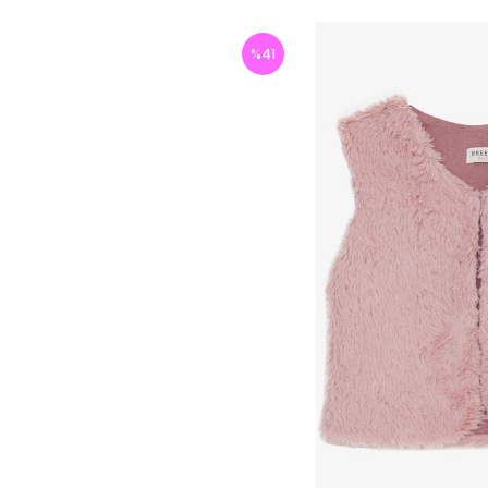
%
41
İndirim