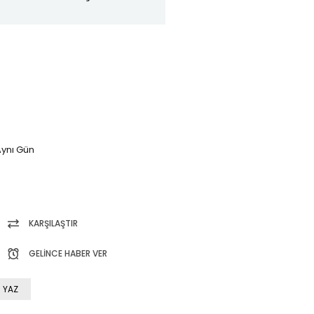
ynı Gün
KARŞILAŞTIR
GELINCE HABER VER
 YAZ