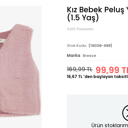
Kız Bebek Peluş
(1.5 Yaş)
%100 Polyester
(19008-489)
Marka
:
Breeze
99,99 T
169,99 TL
16,67 TL
'den başlayan taksitl
Ürün stoklarım