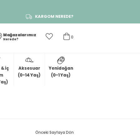
KARGOM NEREDE?
Mağazalarımız
0
Nerede?
& İç
Aksesuar
Yenidoğan
im
(0-14 Yaş)
(0-1 Yaş)
Yaş)
Önceki Sayfaya Dön