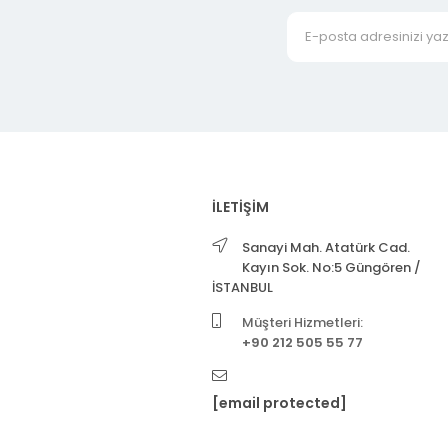
İLETİŞİM
Sanayi Mah. Atatürk Cad.
Kayın Sok. No:5 Güngören /
İSTANBUL
Müşteri Hizmetleri:
+90 212 505 55 77
[email protected]