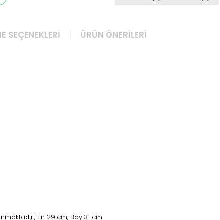
E SEÇENEKLERI
ÜRÜN ÖNERILERI
nmaktadır., En 29 cm, Boy 31 cm