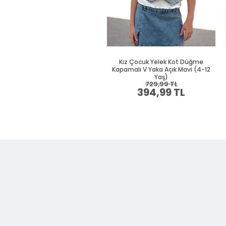
Kız Çocuk Yelek Kot Düğme
Kapamalı V Yaka Açık Mavi (4-12
Yaş)
729,99 TL
394,99 TL