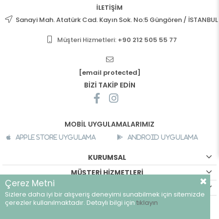
İLETİŞİM
Sanayi Mah. Atatürk Cad. Kayın Sok. No:5 Güngören / İSTANBUL
Müşteri Hizmetleri:
+90 212 505 55 77
[email protected]
BİZİ TAKİP EDİN
MOBİL UYGULAMALARIMIZ
Apple Store Uygulama
Android Uygulama
KURUMSAL
MÜŞTERİ HİZMETLERİ
Çerez Metni
ALIŞVERİŞ BİLGİLERİ
Sizlere daha iyi bir alışveriş deneyimi sunabilmek için sitemizde
çerezler kullanılmaktadır. Detaylı bilgi için
tıklayın
©
breeze.com.tr - Tüm hakları saklıdır.