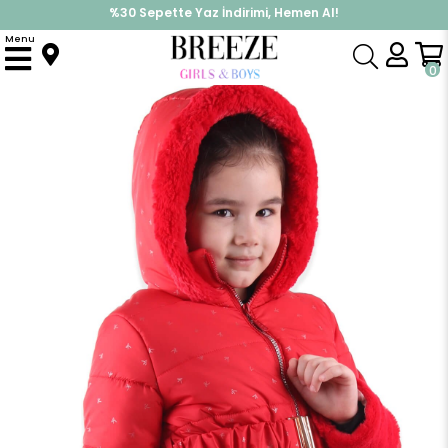
%30 Sepette Yaz İndirimi, Hemen Al!
İndirimlere ek %10 İndirimi Kap, Hemen Üye Ol!
Menu
Anasayfa
Kız Çocuk
Üst Giyim
Mont
Kız Çocuk Mont Peluşlu Kırmızı (3 Yaş)
0