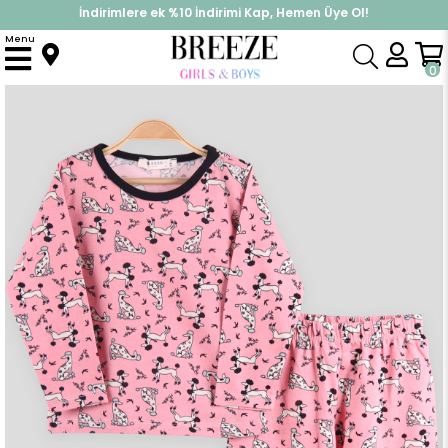
İndirimlere ek %10 İndirimi Kap, Hemen Üye Ol!
%30 Sepette Yaz İndirimi, Hemen Al!
Menu
Anasayfa
Pijama & İç Giyim
KIZ
Pijama Takımları
Kız Çocuk Pijama Takımı Köpekli Pembe (2 Yaş)
0