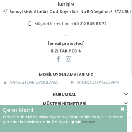
İLETİŞİM
Sanayi Mah. Atatürk Cad. Kayın Sok. No:5 Güngören / İSTANBUL
Müşteri Hizmetleri:
+90 212 505 55 77
[email protected]
BİZİ TAKİP EDİN
MOBİL UYGULAMALARIMIZ
Apple Store Uygulama
Android Uygulama
KURUMSAL
MÜŞTERİ HİZMETLERİ
Çerez Metni
ALIŞVERİŞ BİLGİLERİ
Sizlere daha iyi bir alışveriş deneyimi sunabilmek için sitemizde
©
breeze.com.tr - Tüm hakları saklıdır.
çerezler kullanılmaktadır. Detaylı bilgi için
tıklayın