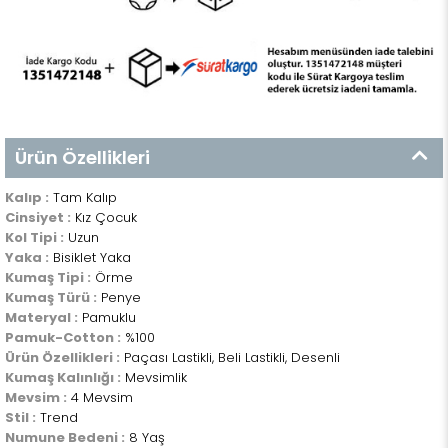
Ürün Özellikleri
Kalıp :
Tam Kalıp
Cinsiyet :
Kız Çocuk
Kol Tipi :
Uzun
Yaka :
Bisiklet Yaka
Kumaş Tipi :
Örme
Kumaş Türü :
Penye
Materyal :
Pamuklu
Pamuk-Cotton :
%100
Ürün Özellikleri :
Paçası Lastikli, Beli Lastikli, Desenli
Kumaş Kalınlığı :
Mevsimlik
Mevsim :
4 Mevsim
Stil :
Trend
Numune Bedeni :
8 Yaş