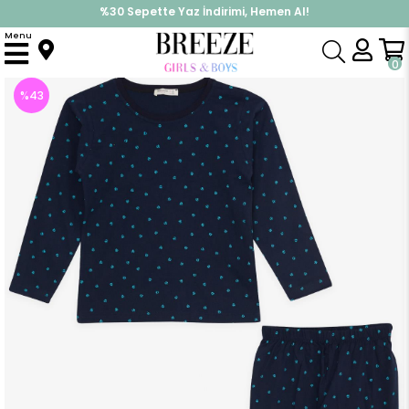
%30 Sepette Yaz İndirimi, Hemen Al!
İndirimlere ek %10 İndirimi Kap, Hemen Üye Ol!
Menu
Anasayfa
Pijama & İç Giyim
KIZ
Pijama Takımları
Kız Çocuk Pijama Takımı Balık Desenli Lacivert (5 Yaş)
0
%
43
İndirim