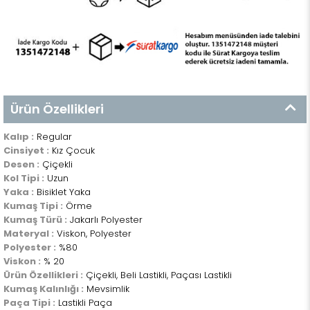
Ürün Özellikleri
Kalıp :
Regular
Cinsiyet :
Kız Çocuk
Desen :
Çiçekli
Kol Tipi :
Uzun
Yaka :
Bisiklet Yaka
Kumaş Tipi :
Örme
Kumaş Türü :
Jakarlı Polyester
Materyal :
Viskon, Polyester
Polyester :
%80
Viskon :
% 20
Ürün Özellikleri :
Çiçekli, Beli Lastikli, Paçası Lastikli
Kumaş Kalınlığı :
Mevsimlik
Paça Tipi :
Lastikli Paça