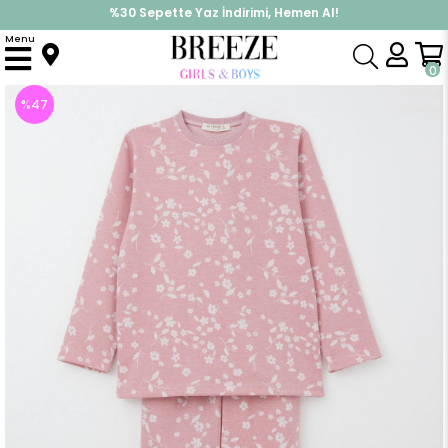
%30 Sepette Yaz İndirimi, Hemen Al!
İndirimlere ek %10 İndirimi Kap, Hemen Üye Ol!
Menu
Anasayfa
Pijama & İç Giyim
KIZ
Pijama Takımları
Kız Çocuk Pijama Takımı Çiçek Desenli Paçası Beli Lastikli Gülkurusu (9 Yaş)
0
%
47
İndirim