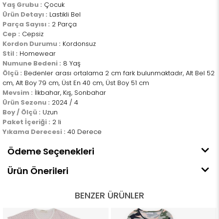
Yaş Grubu :
Çocuk
Ürün Detayı :
Lastikli Bel
Parça Sayısı :
2 Parça
Cep :
Cepsiz
Kordon Durumu :
Kordonsuz
Stil :
Homewear
Numune Bedeni :
8 Yaş
Ölçü :
Bedenler arası ortalama 2 cm fark bulunmaktadır, Alt Bel 52
cm, Alt Boy 79 cm, Üst En 40 cm, Üst Boy 51 cm
Mevsim :
İlkbahar, Kış, Sonbahar
Ürün Sezonu :
2024 / 4
Boy / Ölçü :
Uzun
Paket İçeriği :
2 li
Yıkama Derecesi :
40 Derece
Ödeme Seçenekleri
Ürün Önerileri
BENZER ÜRÜNLER