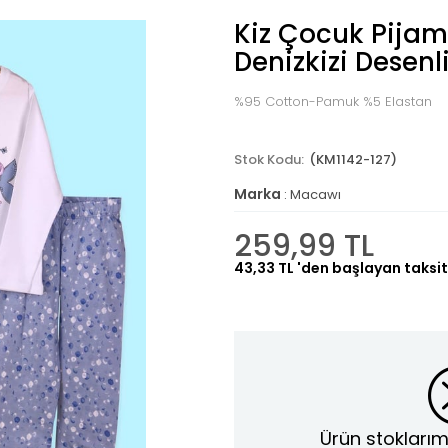
Kiz Çocuk Pija
Denizkizi Desenl
%95 Cotton-Pamuk %5 Elastan
(KM1142-127)
Marka
:
Macawı
259,99 TL
43,33 TL
'den başlayan taksit
Ürün stoklarım