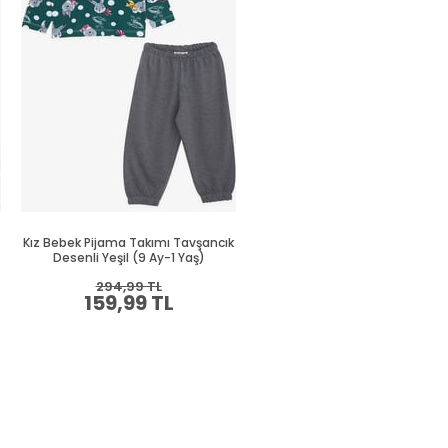
Kız Bebek Pijama Takımı Tavşancık
Kız Bebek Pijama Takımı Unic
Desenli Yeşil (9 Ay-1 Yaş)
Desenli Ekru (1.5 Yaş)
294,99 TL
394,99 TL
159,99 TL
214,99 TL