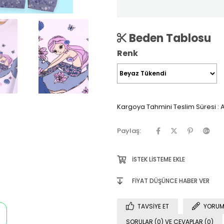
Beden Tablosu
Renk
Kargoya Tahmini Teslim Süresi
:
A
Paylaş:
İSTEK LISTEME EKLE
FIYAT DÜŞÜNCE HABER VER
TAVSIYE ET
YORUM
SORULAR (0) VE CEVAPLAR (0)