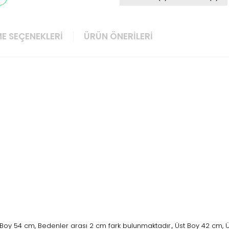
E SEÇENEKLERI
ÜRÜN ÖNERILERI
t Boy 54 cm, Bedenler arası 2 cm fark bulunmaktadır., Üst Boy 42 cm, 