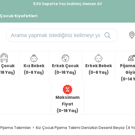
%30 Sepette Yaz İndirimi, Hemen Al!
İndirimlere ek %10 İndirimi Kap, Hemen Üye Ol!
 Çocuk Kıyafetleri
z Çocuk
Kız Bebek
Erkek Çocuk
Erkek Bebek
Pijama 
16 Yaş)
(0-6 Yaş)
(0-16 Yaş)
(0-6 Yaş)
Giy
(0-14 
Maksimum
Fiyat
(0-16 Yaş)
Pijama Takımları
Kiz Çocuk Pijama Takimi Denizkizi Desenli Beyaz (4 Y