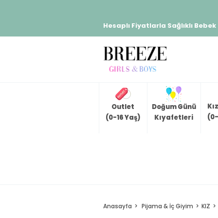
Hesaplı Fiyatlarla Sağlıklı Bebek
Kı
Outlet
Doğum Günü
(0-
(0-16 Yaş)
Kıyafetleri
Anasayfa
Pijama & İç Giyim
KIZ