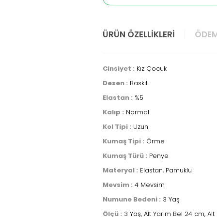
ÜRÜN ÖZELLIKLERI
ÖDEM
Cinsiyet :
Kız Çocuk
Desen :
Baskılı
Elastan :
%5
Kalıp :
Normal
Kol Tipi :
Uzun
Kumaş Tipi :
Örme
Kumaş Türü :
Penye
Materyal :
Elastan, Pamuklu
Mevsim :
4 Mevsim
Numune Bedeni :
3 Yaş
Ölçü :
3 Yaş, Alt Yarım Bel 24 cm, Al