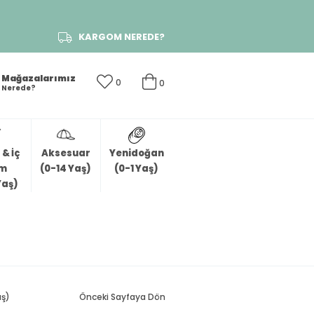
KARGOM NEREDE?
Mağazalarımız
0
0
Nerede?
& İç
Aksesuar
Yenidoğan
im
(0-14 Yaş)
(0-1 Yaş)
Yaş)
aş)
Önceki Sayfaya Dön