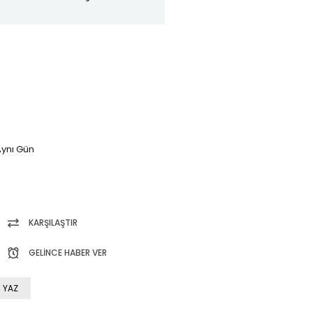
ynı Gün
KARŞILAŞTIR
GELINCE HABER VER
 YAZ