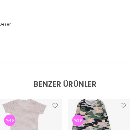
 Desenli
BENZER ÜRÜNLER
%45
%39