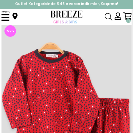
Outlet Kategorisinde %45 e varan İndirimler, Kaçırma!
İndirimlere ek %10 İndirimi Kap, Hemen Üye Ol!
Menu
Anasayfa
Pijama & İç Giyim
KIZ
Pijama Takımları
Kız Çocuk Pijama Takımı Desenli Kırmızı (1-1.5 Yaş)
0
%
25
İndirim