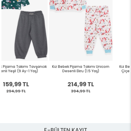
cık
Kız Bebek Pijama Takımı Unicorn
Kız Bebek Pijama Takımı Minik
Desenli Ekru (1.5 Yaş)
Çiçek Desenli Beyaz (9 Ay)
214,99 TL
114,99 TL
394,99 TL
204,99 TL
E-BÜLTEN KAYIT