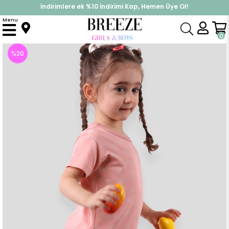
İndirimlere ek %10 İndirimi Kap, Hemen Üye Ol!
%30 Sepette Yaz İndirimi, Hemen Al!
Menu
Anasayfa
Pijama & İç Giyim
KIZ
Pijama Takımları
Kiz Çocuk Sortlu Pijama Takimi Kalpli Pudra (1 Yaş)
0
%
20
İndirim