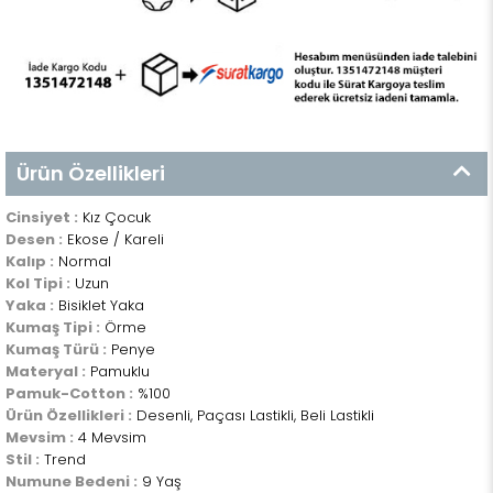
Ürün Özellikleri
Cinsiyet :
Kız Çocuk
Desen :
Ekose / Kareli
Kalıp :
Normal
Kol Tipi :
Uzun
Yaka :
Bisiklet Yaka
Kumaş Tipi :
Örme
Kumaş Türü :
Penye
Materyal :
Pamuklu
Pamuk-Cotton :
%100
Ürün Özellikleri :
Desenli, Paçası Lastikli, Beli Lastikli
Mevsim :
4 Mevsim
Stil :
Trend
Numune Bedeni :
9 Yaş