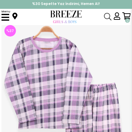
%30 Sepette Yaz İndirimi, Hemen Al!
İndirimlere ek %10 İndirimi Kap, Hemen Üye Ol!
Menu
Anasayfa
Pijama & İç Giyim
KIZ
Pijama Takımları
Kız Çocuk Pijama Takımı Ekose Desenli Eflatun (9 Yaş)
0
%
37
İndirim