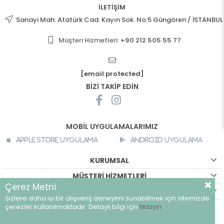
İLETİŞİM
Sanayi Mah. Atatürk Cad. Kayın Sok. No:5 Güngören / İSTANBUL
Müşteri Hizmetleri:
+90 212 505 55 77
[email protected]
BİZİ TAKİP EDİN
MOBİL UYGULAMALARIMIZ
Apple Store Uygulama
Android Uygulama
KURUMSAL
MÜŞTERİ HİZMETLERİ
Çerez Metni
ALIŞVERİŞ BİLGİLERİ
Sizlere daha iyi bir alışveriş deneyimi sunabilmek için sitemizde
©
breeze.com.tr - Tüm hakları saklıdır.
çerezler kullanılmaktadır. Detaylı bilgi için
tıklayın