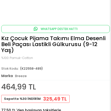
WHATSAPP DESTEK HATTI
Kız Çocuk Pijama Takımı Elma Desenli
Beli Paçası Lastikli Gülkurusu (9-12
Yaş)
%100 Pamuk-Cotton
(K22558-489)
Marka
:
Breeze
464,99 TL
325,49 TL
Sepette %30 İNDİRİM
77,50 TL
'den başlayan taksitlerle