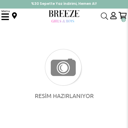
%30 Sepette Yaz İndirimi, Hemen Al!
İndirimlere ek %10 İndirimi Kap, Hemen Üye Ol!
Menu
Anasayfa
Pijama & İç Giyim
KIZ
Pijama Takımları
Kız Çocuk Pijama Takımı Elma Desenli Beli Paçası Lastikli Gülkurusu (9-12 Yaş)
0