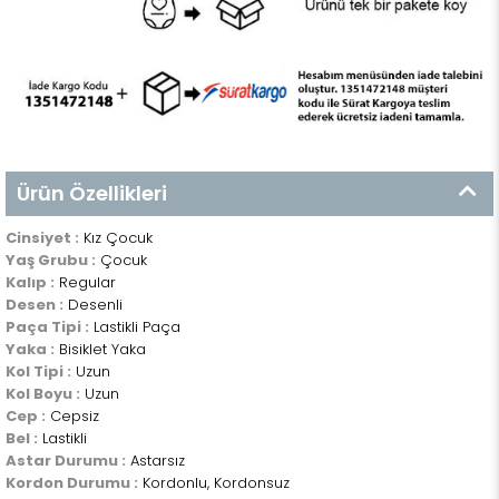
Ürün Özellikleri
Cinsiyet :
Kız Çocuk
Yaş Grubu :
Çocuk
Kalıp :
Regular
Desen :
Desenli
Paça Tipi :
Lastikli Paça
Yaka :
Bisiklet Yaka
Kol Tipi :
Uzun
Kol Boyu :
Uzun
Cep :
Cepsiz
Bel :
Lastikli
Astar Durumu :
Astarsız
Kordon Durumu :
Kordonlu, Kordonsuz