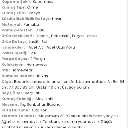
Kapama Şekli :
Kapamasız
Kumaş Tipi :
Örme
Kumaş Türü :
Penye
Sürdürülebilirlik Detayı :
Hayır
Materyal :
Pamuklu
Pamuk-Cotton :
%100
Ürün Özellikleri :
Desenli, Beli Lastikli, Paçası Lastikli
Ürün Detayı :
Lastikli Bel
İçindekiler :
1 Adet Alt, 1 Adet Uzun Kollu
Paket İçeriği :
2 li
Parça Sayısı :
2 Parça
Koleksiyon :
Homewear
Stil :
Homewear
Numune Bedeni :
10 Yaş
Ölçü :
Bedenler arası ortalama 1 cm fark bulunmaktadır, Alt Bel 54
cm, Alt Boy 83 cm, Üst En 40 cm, Üst Boy 56 cm
Boy / Ölçü :
Regular
Kumaş Kalınlığı :
Mevsimlik
Mevsim :
Kış, Sonbahar, İlkbahar
Kutu Durumu :
Kutu Yok
Yıkama Talimatı :
Maksimum 30 °C sıcaklıkta hassas yıkayınız.
Ağartıcı kullanmayınız. Tamburlu kurutma yapmayınız. Düşük
sıcaklıkta ütüleyiniz. Kuru temizleme yapılabilir.