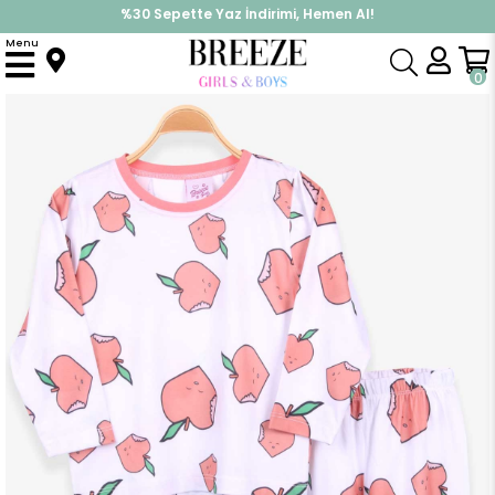
%30 Sepette Yaz İndirimi, Hemen Al!
İndirimlere ek %10 İndirimi Kap, Hemen Üye Ol!
Menu
Anasayfa
Pijama & İç Giyim
KIZ
Pijama Takımları
Kız Çocuk Pijama Takımı Elma Desenli Beyaz (4 Yaş)
0