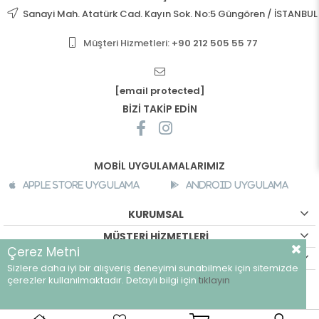
Sanayi Mah. Atatürk Cad. Kayın Sok. No:5 Güngören / İSTANBUL
Müşteri Hizmetleri:
+90 212 505 55 77
[email protected]
BİZİ TAKİP EDİN
MOBİL UYGULAMALARIMIZ
Apple Store Uygulama
Android Uygulama
KURUMSAL
MÜŞTERİ HİZMETLERİ
Çerez Metni
ALIŞVERİŞ BİLGİLERİ
Sizlere daha iyi bir alışveriş deneyimi sunabilmek için sitemizde
©
breeze.com.tr - Tüm hakları saklıdır.
çerezler kullanılmaktadır. Detaylı bilgi için
tıklayın