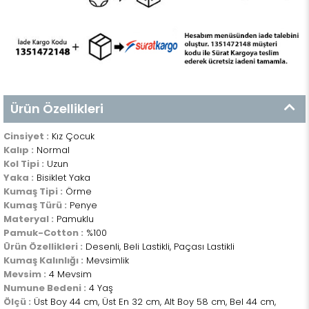
Ürün Özellikleri
Cinsiyet :
Kız Çocuk
Kalıp :
Normal
Kol Tipi :
Uzun
Yaka :
Bisiklet Yaka
Kumaş Tipi :
Örme
Kumaş Türü :
Penye
Materyal :
Pamuklu
Pamuk-Cotton :
%100
Ürün Özellikleri :
Desenli, Beli Lastikli, Paçası Lastikli
Kumaş Kalınlığı :
Mevsimlik
Mevsim :
4 Mevsim
Numune Bedeni :
4 Yaş
Ölçü :
Üst Boy 44 cm, Üst En 32 cm, Alt Boy 58 cm, Bel 44 cm,