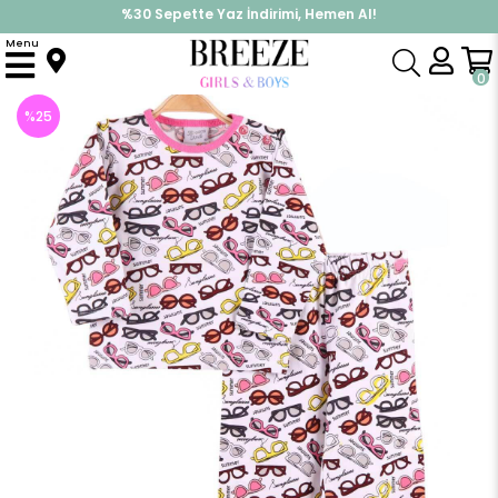
%30 Sepette Yaz İndirimi, Hemen Al!
İndirimlere ek %10 İndirimi Kap, Hemen Üye Ol!
Menu
Anasayfa
Pijama & İç Giyim
KIZ
Pijama Takımları
Kız Çocuk Pijama Takımı Gözlüklü Ekru (1 Yaş)
0
%
25
İndirim