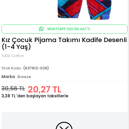
WHATSAPP DESTEK HATTI
Kız Çocuk Pijama Takımı Kadife Desenli
(1-4 Yaş)
%100 Cotton
(K37612-026)
Marka
:
Breeze
20,27 TL
30,56 TL
3,38 TL
'den başlayan taksitlerle