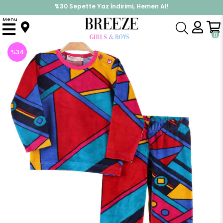
%30 Sepette Yaz İndirimi, Hemen Al!
İndirimlere ek %10 İndirimi Kap, Hemen Üye Ol!
Menu
Anasayfa
Pijama & İç Giyim
KIZ
Pijama Takımları
Kız Çocuk Pijama Takımı Kadife Desenli (1-4 Yaş)
0
%
34
İndirim