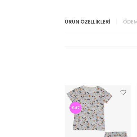
ÜRÜN ÖZELLIKLERI
ÖDEM
%47