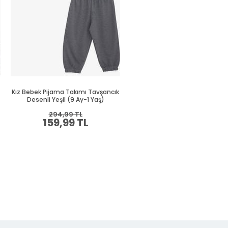
Kız Bebek Pijama Takımı Tavşancık
Kız Bebek Pijama Takımı Unic
Desenli Yeşil (9 Ay-1 Yaş)
Desenli Ekru (1.5 Yaş)
294,99 TL
394,99 TL
159,99 TL
214,99 TL