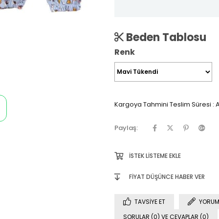
Beden Tablosu
Renk
Kargoya Tahmini Teslim Süresi
:
A
Paylaş:
İSTEK LISTEME EKLE
FIYAT DÜŞÜNCE HABER VER
TAVSIYE ET
YORUM
SORULAR (0) VE CEVAPLAR (0)