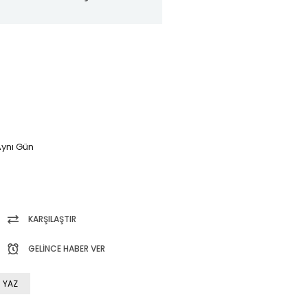
ynı Gün
KARŞILAŞTIR
GELINCE HABER VER
 YAZ