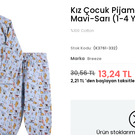
Kız Çocuk Pijam
Mavi-Sarı (1-4 
%100 Cotton
(K3761-332)
Marka
:
Breeze
13,24 TL
30,56 TL
2,21 TL
'den başlayan taksitle
Ürün stoklarım