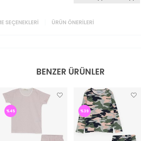
E SEÇENEKLERI
ÜRÜN ÖNERILERI
BENZER ÜRÜNLER
%45
%39