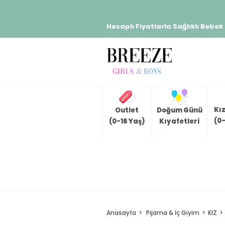
Hesaplı Fiyatlarla Sağlıklı Bebek
Kı
Outlet
Doğum Günü
(0-
(0-16 Yaş)
Kıyafetleri
Anasayfa
Pijama & İç Giyim
KIZ