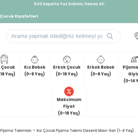
%30 Sepette Yaz İndirimi, Hemen Al!
İndirimlere ek %10 İndirimi Kap, Hemen Üye Ol!
 Çocuk Kıyafetleri
z Çocuk
Kız Bebek
Erkek Çocuk
Erkek Bebek
Pijama 
16 Yaş)
(0-6 Yaş)
(0-16 Yaş)
(0-6 Yaş)
Giy
(0-14 
Maksimum
Fiyat
(0-16 Yaş)
Pijama Takımları
Kız Çocuk Pijama Takımı Desenli Mavi-Sarı (1-4 Yaş)