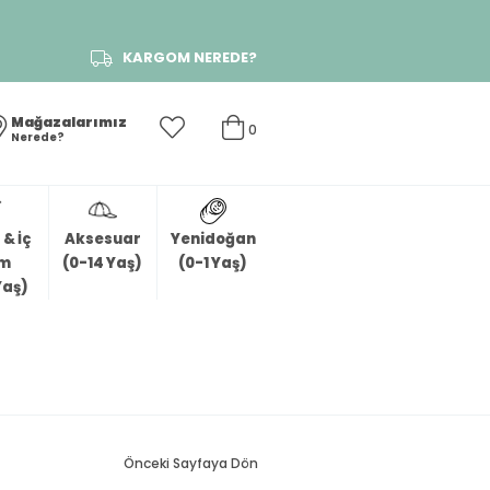
KARGOM NEREDE?
Mağazalarımız
0
Nerede?
& İç
Aksesuar
Yenidoğan
im
(0-14 Yaş)
(0-1 Yaş)
Yaş)
Önceki Sayfaya Dön