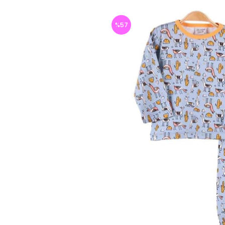
%
57
İndirim