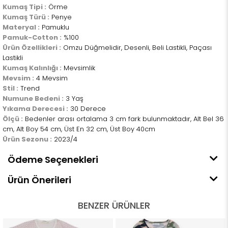
Kumaş Tipi :
Örme
Kumaş Türü :
Penye
Materyal :
Pamuklu
Pamuk-Cotton :
%100
Ürün Özellikleri :
Omzu Düğmelidir, Desenli, Beli Lastikli, Paçası
Lastikli
Kumaş Kalınlığı :
Mevsimlik
Mevsim :
4 Mevsim
Stil :
Trend
Numune Bedeni :
3 Yaş
Yıkama Derecesi :
30 Derece
Ölçü :
Bedenler arası ortalama 3 cm fark bulunmaktadır, Alt Bel 36
cm, Alt Boy 54 cm, Üst En 32 cm, Üst Boy 40cm
Ürün Sezonu :
2023/4
Ödeme Seçenekleri
Ürün Önerileri
BENZER ÜRÜNLER