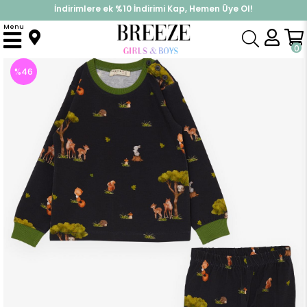
İndirimlere ek %10 İndirimi Kap, Hemen Üye Ol!
%30 Sepette Yaz İndirimi, Hemen Al!
Menu
Anasayfa
Pijama & İç Giyim
KIZ
Pijama Takımları
Kız Çocuk Pijama Takımı Orman Temalı Sevimli Hayvancıklar Desenli Lacivert (1 Yaş)
0
%
46
İndirim