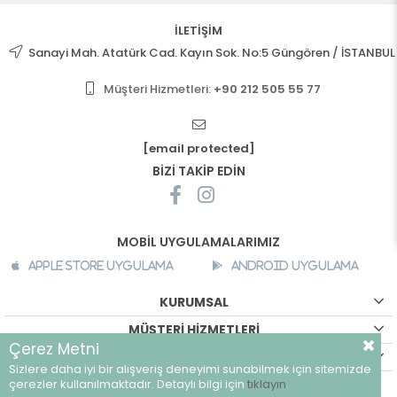
İLETİŞİM
Sanayi Mah. Atatürk Cad. Kayın Sok. No:5 Güngören / İSTANBUL
Müşteri Hizmetleri:
+90 212 505 55 77
[email protected]
BİZİ TAKİP EDİN
MOBİL UYGULAMALARIMIZ
Apple Store Uygulama
Android Uygulama
KURUMSAL
MÜŞTERİ HİZMETLERİ
Çerez Metni
ALIŞVERİŞ BİLGİLERİ
Sizlere daha iyi bir alışveriş deneyimi sunabilmek için sitemizde
©
breeze.com.tr - Tüm hakları saklıdır.
çerezler kullanılmaktadır. Detaylı bilgi için
tıklayın