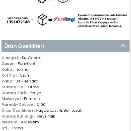
Ürün Özellikleri
Cinsiyet :
Kız Çocuk
Desen :
Puantiyeli
Kalıp :
Normal
Kol Tipi :
Uzun
Yaka :
Bisiklet Yaka
Kumaş Tipi :
Örme
Kumaş Türü :
Penye
Materyal :
Pamuklu
Pamuk-Cotton :
%100
Ürün Özellikleri :
Paçası Lastikli, Beli Lastikli
Kumaş Kalınlığı :
Mevsimlik
Mevsim :
4 Mevsim
Stil :
Trend