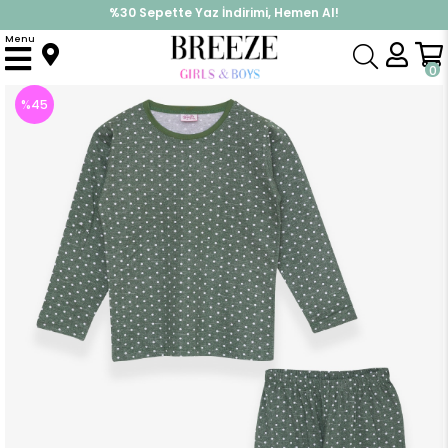
%30 Sepette Yaz İndirimi, Hemen Al!
İndirimlere ek %10 İndirimi Kap, Hemen Üye Ol!
Menu
Anasayfa
Pijama & İç Giyim
KIZ
Pijama Takımları
Kız Çocuk Pijama Takımı Puantiye Desenli Yeşil (6 Yaş)
0
%
45
İndirim