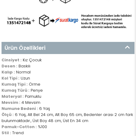
Ürün Özellikleri
Cinsiyet :
Kız Çocuk
Desen :
Baskılı
Kalıp :
Normal
Kol Tipi :
Uzun
Kumaş Tipi :
Örme
Kumaş Türü :
Penye
Materyal :
Pamuklu
Mevsim :
4 Mevsim
Numune Bedeni :
6 Yaş
Ölçü :
6 Yaş, Alt Bel 24 cm, Alt Boy 65 cm, Bedenler arası 2 cm fark
bulunmaktadır., Üst Boy 48 cm, Üst En 34 cm
Pamuk-Cotton :
%100
Stil :
Trend