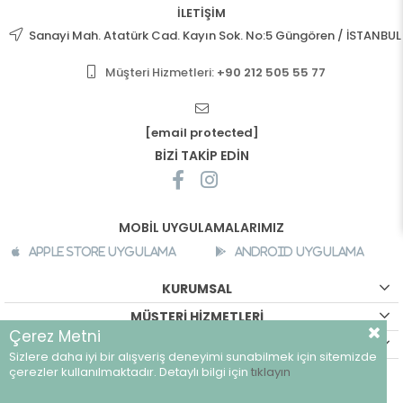
İLETİŞİM
Sanayi Mah. Atatürk Cad. Kayın Sok. No:5 Güngören / İSTANBUL
Müşteri Hizmetleri:
+90 212 505 55 77
[email protected]
BİZİ TAKİP EDİN
MOBİL UYGULAMALARIMIZ
Apple Store Uygulama
Android Uygulama
KURUMSAL
MÜŞTERİ HİZMETLERİ
Çerez Metni
ALIŞVERİŞ BİLGİLERİ
Sizlere daha iyi bir alışveriş deneyimi sunabilmek için sitemizde
©
breeze.com.tr - Tüm hakları saklıdır.
çerezler kullanılmaktadır. Detaylı bilgi için
tıklayın