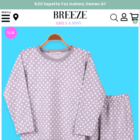
%30 Sepette Yaz İndirimi, Hemen Al!
İndirimlere ek %10 İndirimi Kap, Hemen Üye Ol!
Menu
Anasayfa
Pijama & İç Giyim
KIZ
Pijama Takımları
Kız Çocuk Pijama Takımı Puantiyeli Baskı Açık Gri (6 Yaş)
0
%
14
İndirim