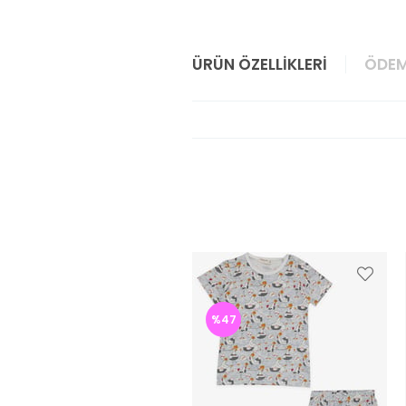
ÜRÜN ÖZELLIKLERI
ÖDEM
%47