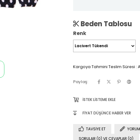
Beden Tablosu
Renk
Kargoya Tahmini Teslim Süresi
:
A
Paylaş:
İSTEK LISTEME EKLE
FIYAT DÜŞÜNCE HABER VER
TAVSIYE ET
YORUM
SORULAR (0) VE CEVAPLAR (0)