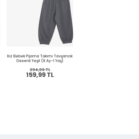
Kız Bebek Pijama Takımı Tavşancık
Kız Bebek Pijama Takımı Unic
Desenli Yeşil (9 Ay-1 Yaş)
Desenli Ekru (1.5 Yaş)
294,99 TL
394,99 TL
159,99 TL
214,99 TL