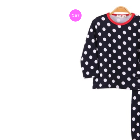
%
57
İndirim