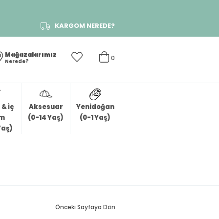
KARGOM NEREDE?
Mağazalarımız
0
Nerede?
& İç
Aksesuar
Yenidoğan
im
(0-14 Yaş)
(0-1 Yaş)
Yaş)
Önceki Sayfaya Dön