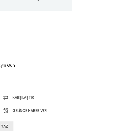
ynı Gün
KARŞILAŞTIR
GELINCE HABER VER
 YAZ