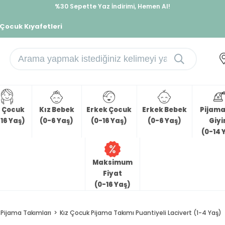
%30 Sepette Yaz İndirimi, Hemen Al!
İndirimlere ek %10 İndirimi Kap, Hemen Üye Ol!
 Çocuk Kıyafetleri
z Çocuk
Kız Bebek
Erkek Çocuk
Erkek Bebek
Pijama 
16 Yaş)
(0-6 Yaş)
(0-16 Yaş)
(0-6 Yaş)
Giy
(0-14 
Maksimum
Fiyat
(0-16 Yaş)
Pijama Takımları
Kız Çocuk Pijama Takımı Puantiyeli Lacivert (1-4 Yaş)