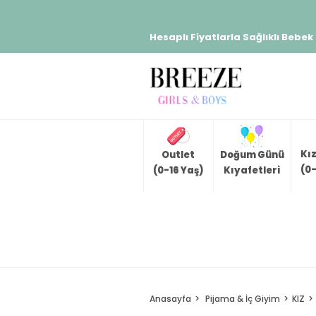
Hesaplı Fiyatlarla Sağlıklı Bebek
Kı
Outlet
Doğum Günü
(0-
(0-16 Yaş)
Kıyafetleri
Anasayfa
Pijama & İç Giyim
KIZ