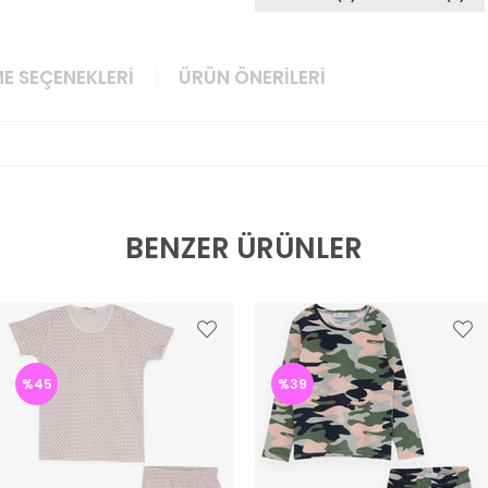
E SEÇENEKLERI
ÜRÜN ÖNERILERI
BENZER ÜRÜNLER
%45
%39