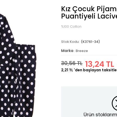
Kız Çocuk Pijam
Puantiyeli Laciv
%100 Cotton
(K3761-34)
Marka
:
Breeze
13,24 TL
30,56 TL
2,21 TL
'den başlayan taksitle
Ürün stoklarım