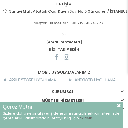
İLETİŞİM
Sanayi Mah. Atatürk Cad. Kayın Sok. No:5 Güngören / İSTANBUL
Müşteri Hizmetleri:
+90 212 505 55 77
[email protected]
BİZİ TAKİP EDİN
MOBİL UYGULAMALARIMIZ
Apple Store Uygulama
Android Uygulama
KURUMSAL
MÜŞTERİ HİZMETLERİ
Çerez Metni
ALIŞVERİŞ BİLGİLERİ
Sizlere daha iyi bir alışveriş deneyimi sunabilmek için sitemizde
©
breeze.com.tr - Tüm hakları saklıdır.
çerezler kullanılmaktadır. Detaylı bilgi için
tıklayın