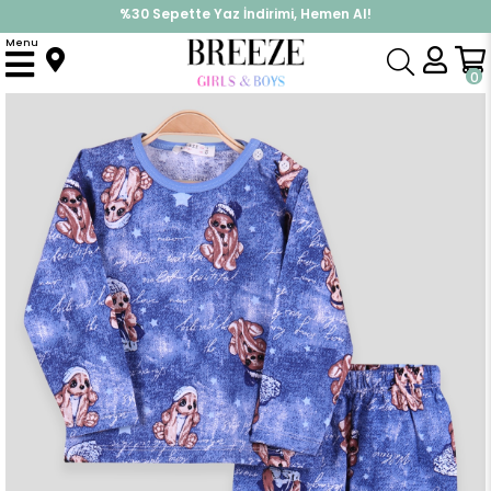
%30 Sepette Yaz İndirimi, Hemen Al!
İndirimlere ek %10 İndirimi Kap, Hemen Üye Ol!
Menu
Anasayfa
Pijama & İç Giyim
KIZ
Pijama Takımları
Çocuk Pijama Takımı Şapkalı Köpek Mavi (2 Yaş)
0