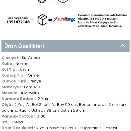
Ürün Özellikleri
Cinsiyet :
Kız Çocuk
Kalıp :
Normal
Kol Tipi :
Uzun
Kumaş Tipi :
Örme
Kumaş Türü :
Penye
Materyal :
Pamuklu
Mevsim :
4 Mevsim
Numune Bedeni :
2 Yaş
Ölçü :
2 Yaş, Alt Bel 21 cm, Alt Boy 50 cm, Bedenler arası 2 cm fark
bulunmaktadır., Üst Boy 38 cm, Üst En 29 cm
Pamuk-Cotton :
%100
Stil :
Trend
Ürün Özellikleri :
2 ve 3 Yaşların Omuzu Düğmelidir, Desenli,