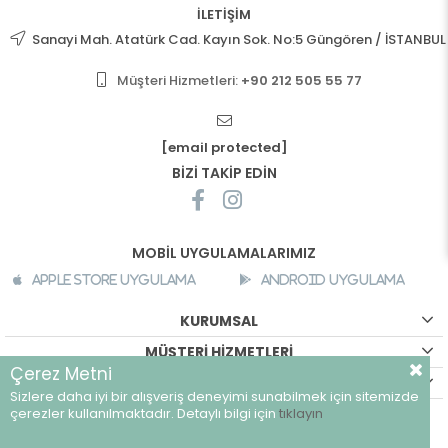
İLETİŞİM
Sanayi Mah. Atatürk Cad. Kayın Sok. No:5 Güngören / İSTANBUL
Müşteri Hizmetleri:
+90 212 505 55 77
[email protected]
BİZİ TAKİP EDİN
MOBİL UYGULAMALARIMIZ
Apple Store Uygulama
Android Uygulama
KURUMSAL
MÜŞTERİ HİZMETLERİ
Çerez Metni
ALIŞVERİŞ BİLGİLERİ
Sizlere daha iyi bir alışveriş deneyimi sunabilmek için sitemizde
©
breeze.com.tr - Tüm hakları saklıdır.
çerezler kullanılmaktadır. Detaylı bilgi için
tıklayın