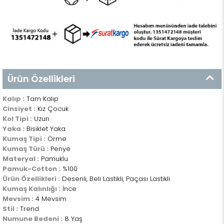
Ürün Özellikleri
Kalıp :
Tam Kalıp
Cinsiyet :
Kız Çocuk
Kol Tipi :
Uzun
Yaka :
Bisiklet Yaka
Kumaş Tipi :
Örme
Kumaş Türü :
Penye
Materyal :
Pamuklu
Pamuk-Cotton :
%100
Ürün Özellikleri :
Desenli, Beli Lastikli, Paçası Lastikli
Kumaş Kalınlığı :
İnce
Mevsim :
4 Mevsim
Stil :
Trend
Numune Bedeni :
8 Yaş