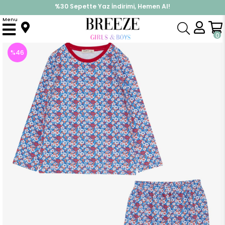
%30 Sepette Yaz İndirimi, Hemen Al!
İndirimlere ek %10 İndirimi Kap, Hemen Üye Ol!
Menu
Anasayfa
Pijama & İç Giyim
KIZ
Pijama Takımları
Kız Çocuk Pijama Takımı Renkli Çiçek Desenli Karışık Renk (5 Yaş)
0
%
46
İndirim