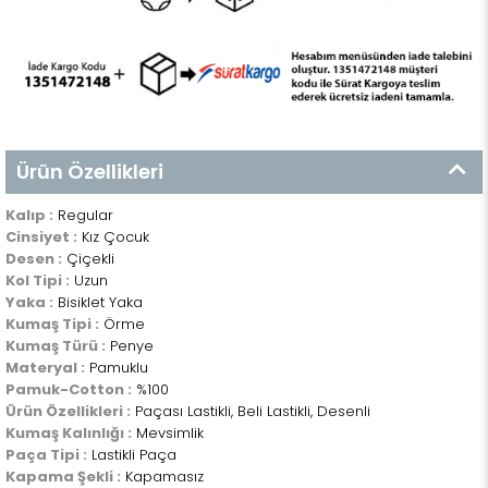
Ürün Özellikleri
Kalıp :
Regular
Cinsiyet :
Kız Çocuk
Desen :
Çiçekli
Kol Tipi :
Uzun
Yaka :
Bisiklet Yaka
Kumaş Tipi :
Örme
Kumaş Türü :
Penye
Materyal :
Pamuklu
Pamuk-Cotton :
%100
Ürün Özellikleri :
Paçası Lastikli, Beli Lastikli, Desenli
Kumaş Kalınlığı :
Mevsimlik
Paça Tipi :
Lastikli Paça
Kapama Şekli :
Kapamasız