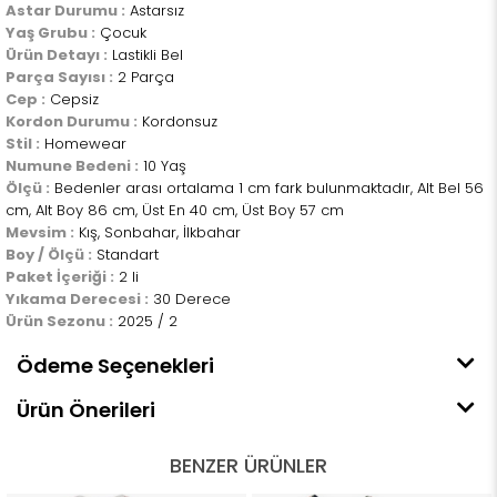
Astar Durumu :
Astarsız
Yaş Grubu :
Çocuk
Ürün Detayı :
Lastikli Bel
Parça Sayısı :
2 Parça
Cep :
Cepsiz
Kordon Durumu :
Kordonsuz
Stil :
Homewear
Numune Bedeni :
10 Yaş
Ölçü :
Bedenler arası ortalama 1 cm fark bulunmaktadır, Alt Bel 56
cm, Alt Boy 86 cm, Üst En 40 cm, Üst Boy 57 cm
Mevsim :
Kış, Sonbahar, İlkbahar
Boy / Ölçü :
Standart
Paket İçeriği :
2 li
Yıkama Derecesi :
30 Derece
Ürün Sezonu :
2025 / 2
Ödeme Seçenekleri
Ürün Önerileri
BENZER ÜRÜNLER