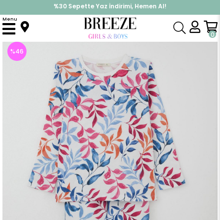
%30 Sepette Yaz İndirimi, Hemen Al!
İndirimlere ek %10 İndirimi Kap, Hemen Üye Ol!
Menu
Anasayfa
Pijama & İç Giyim
KIZ
Pijama Takımları
Kız Çocuk Pijama Takımı Renkli Yaprak Desenli Beyaz (10 Yaş)
0
%
46
İndirim